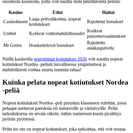
suositusta kasinosta, joilla voit nauttia tästä jännittävästä pelistä:
Kasino
Edut
Haitat
Laaja pelivalikoima, nopeat
Casinohuone
Rajoitetut bonukset
kotiutukset
Korkeat
Unibet
Korkeat voittomahdollisuudet
panostusvaatimukset
Rajoitettu
Mr Green
Houkuttelevat bonukset
asiakaspalvelu
Näillä kasinoilla
nopeimmat kotiutukset 2026
voit nauttia nopeat
kotiutukset Nordea -pelistä turvallisessa ympäristössä ja
mahdollisesti voittaa suuria summia rahaa!
Kuinka pelata nopeat kotiutukset Nordea
-peliä
Nopeat kotiutukset Nordea -peli perustuu klassiseen rulettiin, jossa
pelaajat asettavat panoksia eri numeroille ja värisävyille. Pelin
tarkoituksena on arvata oikein, mihin numeroon kuula pysähtyy
pyörän pyöriessä.
Pelin iso etu on nopeat kotiutukset, joka tarkoittaa, että voit nostaa