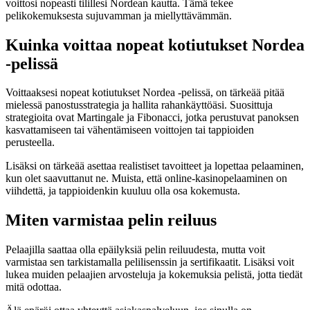
voittosi nopeasti tilillesi Nordean kautta. Tämä tekee
pelikokemuksesta sujuvamman ja miellyttävämmän.
Kuinka voittaa nopeat kotiutukset Nordea
-pelissä
Voittaaksesi nopeat kotiutukset Nordea -pelissä, on tärkeää pitää
mielessä panostusstrategia ja hallita rahankäyttöäsi. Suosittuja
strategioita ovat Martingale ja Fibonacci, jotka perustuvat panoksen
kasvattamiseen tai vähentämiseen voittojen tai tappioiden
perusteella.
Lisäksi on tärkeää asettaa realistiset tavoitteet ja lopettaa pelaaminen,
kun olet saavuttanut ne. Muista, että online-kasinopelaaminen on
viihdettä, ja tappioidenkin kuuluu olla osa kokemusta.
Miten varmistaa pelin reiluus
Pelaajilla saattaa olla epäilyksiä pelin reiluudesta, mutta voit
varmistaa sen tarkistamalla pelilisenssin ja sertifikaatit. Lisäksi voit
lukea muiden pelaajien arvosteluja ja kokemuksia pelistä, jotta tiedät
mitä odottaa.