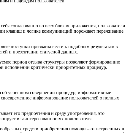
ниям и надеждам пользователей.
себя согласованно во всех блоках приложения, пользователи
ации клавиш и логике коммуникаций порождает переживание
ковые поступки призваны вести к подобным результатам в
тей и презентации статусной данных.
азуемое период отзыва структуры позволяют формированию
при исполнении критически приоритетных процедур.
ния об успешном совершении процедур, информативные
т своевременное информирование пользователей о полных
ывает его предпочтения и среду употребления, это
нирует в заинтересованностях пользователя.
ообразных средств приобретения помощи – от встроенных в