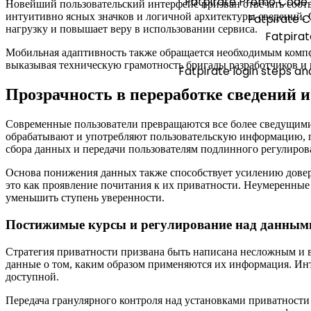
Fatpirate Promo Code 
Новейший пользовательский интерфейс призван отвечать соотве
интуитивно ясных значков и логичной архитектуры сведений. 
Fatpirate 
нагрузку и повышает веру в использовании сервиса.
Fatpira
Мобильная адаптивность также обращается необходимым компон
выказывая техническую грамотность бригады разработчиков и 
Fatpirate login steps a
Прозрачность в переработке сведений 
Современные пользователи превращаются все более сведущими
обрабатывают и употребляют пользовательскую информацию, п
сбора данных и передачи пользователям подлинного регулиров
Основа понижения данных также способствует усилению довери
это как проявление почитания к их приватности. Неумеренны
уменьшить ступень уверенности.
Постижимые курсы и регулирование над данным
Стратегия приватности призвана быть написана несложным и 
данные о том, каким образом применяются их информация. Инт
доступной.
Передача гранулярного контроля над установками приватности