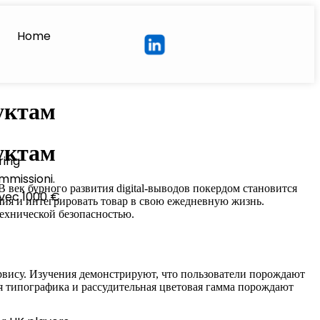
Home
уктам
уктам
ring
mmissioni.
век бурного развития digital-выводов покердом становится
 avec 1000 €
ия и интегрировать товар в свою ежедневную жизнь.
технической безопасностью.
рвису. Изучения демонстрируют, что пользователи порождают
я типографика и рассудительная цветовая гамма порождают