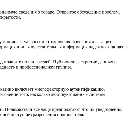
висимую сведения о товаре. Открытое обсуждение проблем,
ткрытости.
плуатацию актуальных протоколов шифрования для защиты
нформация и иная чувствительная информация надежно защищена
д к защите пользователей. Публичное раскрытие данных о
видность и профессионализм группы.
 казино включает многофакторную аутентификацию,
ъяснение того, насколько действуют данные системы,
 Пользователи все чаще предполагают, что их уведомления,
 ней доступ без разрешения пользователя.