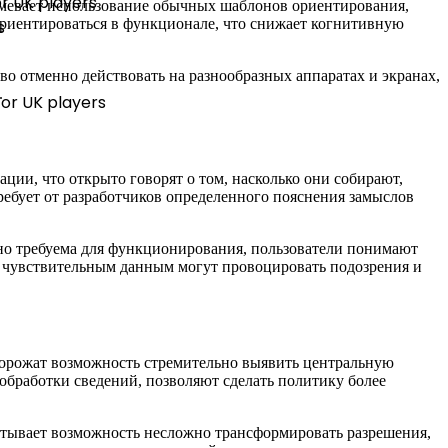
or UK players
азумевает использование обычных шаблонов ориентирования,
ориентироваться в функционале, что снижает когнитивную
s
о отменно действовать на разнообразных аппаратах и экранах,
.
for UK players
ии, что открыто говорят о том, насколько они собирают,
ебует от разработчиков определенного пояснения замыслов
нно требуема для функционирования, пользователи понимают
м чувствительным данным могут провоцировать подозрения и
дорожат возможность стремительно выявить центральную
бработки сведений, позволяют сделать политику более
ватывает возможность несложно трансформировать разрешения,