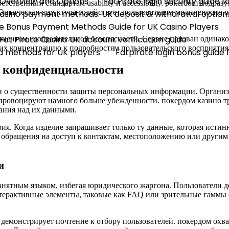
Overview and Options
FatPirate login security guide f
тственным стандартам usability и accessibility. pokerdom подр
Оптическая структура содействует пользователям молниеносно 
Casino payment methods: UK deposit & withdrawal option
te Bonus Payment Methods Guide for UK Casino Players
Fat Pirate Casino UK account verification guide
ентом изобразительной безопасности. Сервис призван одинаков
их концентрацию к подробностям пользовательского восприятия
nd methods for UK players
Fatpirate login bonus guide 
и конфиденциальности
 о существенности защиты персональных информации. Организац
ровоцируют намного больше убежденности. покердом казино тр
ания над их данными.
я. Когда изделие запрашивает только ту данные, которая исти
е обращения на доступ к контактам, местоположению или други
и
внятным языком, избегая юридического жаргона. Пользователи 
ерактивные элементы, таковые как FAQ или зрительные гаммы о
 демонстрирует почтение к отбору пользователей. покердом ох