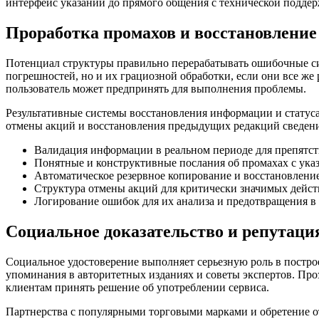
интерфейс указаний до прямого общения с технической поддер
Проработка промахов и восстановление 
Потенциал структуры правильно перерабатывать ошибочные с
погрешностей, но и их грациозной обработки, если они все же
пользователь может предпринять для выполнения проблемы.
Результативные системы восстановления информации и статус
отмены акций и восстановления предыдущих редакций сведен
Валидация информации в реальном периоде для препятст
Понятные и конструктивные послания об промахах с ука
Автоматическое резервное копирование и восстановлени
Структура отмены акций для критически значимых дейс
Логирование ошибок для их анализа и предотвращения в
Социальное доказательство и репутаци
Социальное удостоверение выполняет серьезную роль в постро
упоминания в авторитетных изданиях и советы экспертов. Пр
клиентам принять решение об употреблении сервиса.
Партнерства с популярными торговыми марками и обретение 