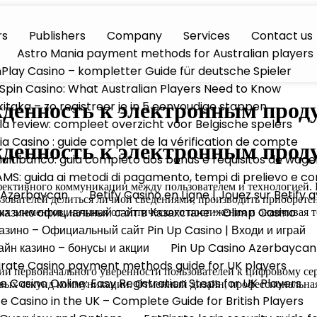
rs
Publishers
Company
Services
Contact us
Astro Mania payment methods for Australian players
lay Casino – kompletter Guide für deutsche Spieler
Spin Casino: What Australian Players Need to Know
жденность к электронным прод
ikitaka – zo registreer je in 5 eenvoudige stappen
a review: compleet overzicht voor Belgische spelers
a Casino : guide complet de la vérification de compte
жденность к электронным прод
ultibanco: guia completo dos bónus e requisitos de wage
AAMS: guida ai metodi di pagamento, tempi di prelievo e co
ективного коммуникации между пользователем и технологией. В 
n Azərbaycan
Betify Casino en Ligne | Jouez sur Betify
ователей делиться личной сведениями, производить приобретен
казино официальный сайт в Казахстане – Olimp Casino
ых элементов, начиная от оптического постижения и оканчивая 
азино – Официальный сайт Pin Up Casino | Входи и играй
йн казино – бонусы и акции
Pin Up Casino Azərbaycan
irate Casino payment methods guide for UK players
ии первоначального уверенности пользователей к цифровому се
e Casino Online: Easy Registration Steps for UK Players
ервых секунд коммуникации. Отменный дизайн, профессиональна
te Casino in the UK – Complete Guide for British Players