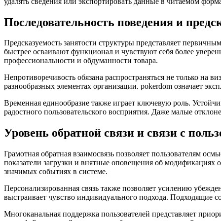
удалять сведения или экспортировать данные в читаемом фор
Последовательность поведения и предс
Предсказуемость занятости структуры представляет первичным 
быстрее осваивают функционал и чувствуют себя более увере
профессиональности и обдуманности товара.
Непротиворечивость обязана распространяться не только на в
разнообразных элементах организации. pokerdom означает экс
Временная единообразие также играет ключевую роль. Устойчи
радостного пользовательского восприятия. Даже малые отклон
Уровень обратной связи и связи с поль
Грамотная обратная взаимосвязь позволяет пользователям осм
показатели загрузки и внятные оповещения об модификациях о
значимых событиях в системе.
Персонализированная связь также позволяет усилению убежденн
выстраивает чувство индивидуального подхода. Подходящие со
Многоканальная поддержка пользователей представляет приор