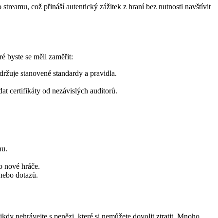
streamu, což přináší autentický zážitek z hraní bez nutnosti navštívit
ré byste se měli zaměřit:
držuje stanovené standardy a pravidla.
t certifikáty od nezávislých auditorů.
nu.
o nové hráče.
nebo dotazů.
kdy nehrávejte s penězi, které si nemůžete dovolit ztratit. Mnoho