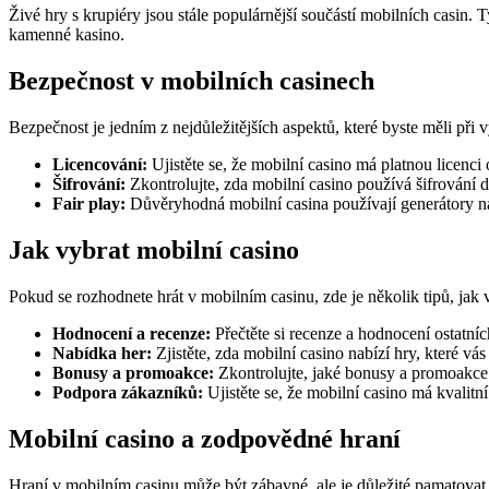
Živé hry s krupiéry jsou stále populárnější součástí mobilních casin. 
kamenné kasino.
Bezpečnost v mobilních casinech
Bezpečnost je jedním z nejdůležitějších aspektů, které byste měli při 
Licencování:
Ujistěte se, že mobilní casino má platnou licenc
Šifrování:
Zkontrolujte, zda mobilní casino používá šifrování d
Fair play:
Důvěryhodná mobilní casina používají generátory náho
Jak vybrat mobilní casino
Pokud se rozhodnete hrát v mobilním casinu, zde je několik tipů, jak v
Hodnocení a recenze:
Přečtěte si recenze a hodnocení ostatníc
Nabídka her:
Zjistěte, zda mobilní casino nabízí hry, které vás 
Bonusy a promoakce:
Zkontrolujte, jaké bonusy a promoakce 
Podpora zákazníků:
Ujistěte se, že mobilní casino má kvalit
Mobilní casino a zodpovědné hraní
Hraní v mobilním casinu může být zábavné, ale je důležité pamatovat n