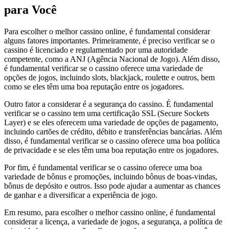
para Você
Para escolher o melhor cassino online, é fundamental considerar
alguns fatores importantes. Primeiramente, é preciso verificar se o
cassino é licenciado e regulamentado por uma autoridade
competente, como a ANJ (Agência Nacional de Jogo). Além disso,
é fundamental verificar se o cassino oferece uma variedade de
opções de jogos, incluindo slots, blackjack, roulette e outros, bem
como se eles têm uma boa reputação entre os jogadores.
Outro fator a considerar é a segurança do cassino. É fundamental
verificar se o cassino tem uma certificação SSL (Secure Sockets
Layer) e se eles oferecem uma variedade de opções de pagamento,
incluindo cartões de crédito, débito e transferências bancárias. Além
disso, é fundamental verificar se o cassino oferece uma boa política
de privacidade e se eles têm uma boa reputação entre os jogadores.
Por fim, é fundamental verificar se o cassino oferece uma boa
variedade de bônus e promoções, incluindo bônus de boas-vindas,
bônus de depósito e outros. Isso pode ajudar a aumentar as chances
de ganhar e a diversificar a experiência de jogo.
Em resumo, para escolher o melhor cassino online, é fundamental
considerar a licença, a variedade de jogos, a segurança, a política de