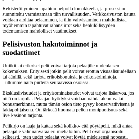
Rekisteröityminen tapahtuu helpolla lomakkeella, ja prosessi on
suunniteltu varmistamaan tilin turvallisuuden. Verkkosivuston kautta
voidaan aloittaa pelaaminen, ja tilin vahvistaminen mahdollistaa
myöhemmin tapahtuvat rahansiirrot sekä henkilöllisyyden
todentamisen mahdolliset vaatimukset.
Pelisivuston hakutoiminnot ja
suodattimet
Uniikit tai erikoiset pelit voivat tarjota pelaajille uudenlaisen
kokemuksen. Erityisesti jotkin pelit voivat erottua visuaalisuudellaan
tai äänillä, sekä tarjota erikoisbonuksia ja erikoistoimintoja.
Tutkimme näitä piirteitä seuraavissa osioissa.
Eksklusiivisuudet ja erityisominaisuudet voivat tarjota lisäarvoa, jos
niitä on tarjolla. Pelaajan hyödyksi voidaan nähdä alennus- tai
bonusmerkinnät, mutta tämän osion tieto pysyy konservatiivisena ja
faktapohjaisena. On tärkeää huomata pelien monipuolisuus sekä
live-kasinon tarjonta.
Pelikirjo on laaja ja kattaa sekä kolikko- että pöytäpelit, mikä antaa
pelaajalle valinnanvaraa eri mielialoihin. Pelit ovat organisoitu
selkeästi, joten uudet pelaajat voivat löytää mieleisensä nopeasti.