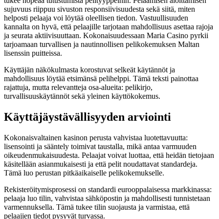
tukee nopeaa tutustumista pelityyppeihin. Pelaamisen aloittamisen
sujuvuus riippuu sivuston responsiivisuudesta sekä siitä, miten
helposti pelaaja voi löytää oleellisen tiedon. Vastuullisuuden
kannalta on hyvä, että pelaajille tarjotaan mahdollisuus asettaa rajoja
ja seurata aktiivisuuttaan. Kokonaisuudessaan Maria Casino pyrkii
tarjoamaan turvallisen ja nautinnollisen pelikokemuksen Maltan
lisenssin puitteissa.
Käyttäjän näkökulmasta korostuvat selkeät käytännöt ja
mahdollisuus löytää etsimänsä pelihelppi. Tämä teksti painottaa
rajattuja, mutta relevantteja osa-alueita: pelikirjo,
turvallisuuskäytännöt sekä yleinen käyttökokemus.
Käyttäjäystävällisyyden arviointi
Kokonaisvaltainen kasinon perusta vahvistaa luotettavuutta:
lisensointi ja sääntely toimivat taustalla, mikä antaa varmuuden
oikeudenmukaisuudesta. Pelaajat voivat luottaa, että heidän tietojaan
käsitellään asianmukaisesti ja että pelit noudattavat standardeja.
Tämä luo perustan pitkäaikaiselle pelikokemukselle.
Rekisteröitymisprosessi on standardi eurooppalaisessa markkinassa:
pelaaja luo tilin, vahvistaa sähköpostin ja mahdollisesti tunnistetaan
varmennuksella. Tämä tukee tilin suojausta ja varmistaa, että
pelaajien tiedot pysyvät turvassa.