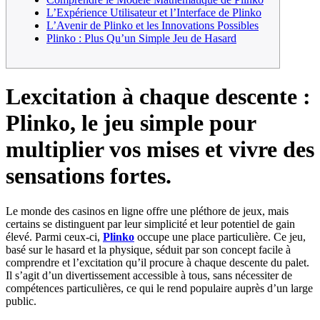
L’Expérience Utilisateur et l’Interface de Plinko
L’Avenir de Plinko et les Innovations Possibles
Plinko : Plus Qu’un Simple Jeu de Hasard
Lexcitation à chaque descente :
Plinko, le jeu simple pour
multiplier vos mises et vivre des
sensations fortes.
Le monde des casinos en ligne offre une pléthore de jeux, mais
certains se distinguent par leur simplicité et leur potentiel de gain
élevé. Parmi ceux-ci,
Plinko
occupe une place particulière. Ce jeu,
basé sur le hasard et la physique, séduit par son concept facile à
comprendre et l’excitation qu’il procure à chaque descente du palet.
Il s’agit d’un divertissement accessible à tous, sans nécessiter de
compétences particulières, ce qui le rend populaire auprès d’un large
public.