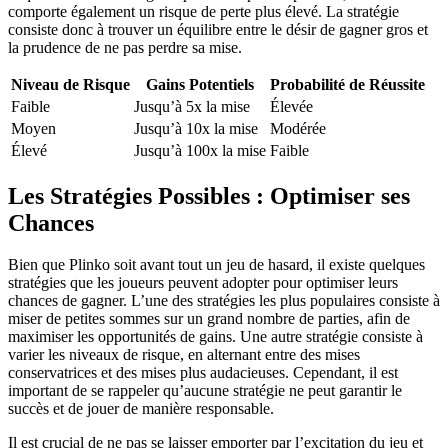
comporte également un risque de perte plus élevé. La stratégie
consiste donc à trouver un équilibre entre le désir de gagner gros et
la prudence de ne pas perdre sa mise.
Niveau de Risque
Gains Potentiels
Probabilité de Réussite
Faible
Jusqu’à 5x la mise
Élevée
Moyen
Jusqu’à 10x la mise
Modérée
Élevé
Jusqu’à 100x la mise
Faible
Les Stratégies Possibles : Optimiser ses
Chances
Bien que Plinko soit avant tout un jeu de hasard, il existe quelques
stratégies que les joueurs peuvent adopter pour optimiser leurs
chances de gagner. L’une des stratégies les plus populaires consiste à
miser de petites sommes sur un grand nombre de parties, afin de
maximiser les opportunités de gains. Une autre stratégie consiste à
varier les niveaux de risque, en alternant entre des mises
conservatrices et des mises plus audacieuses. Cependant, il est
important de se rappeler qu’aucune stratégie ne peut garantir le
succès et de jouer de manière responsable.
Il est crucial de ne pas se laisser emporter par l’excitation du jeu et