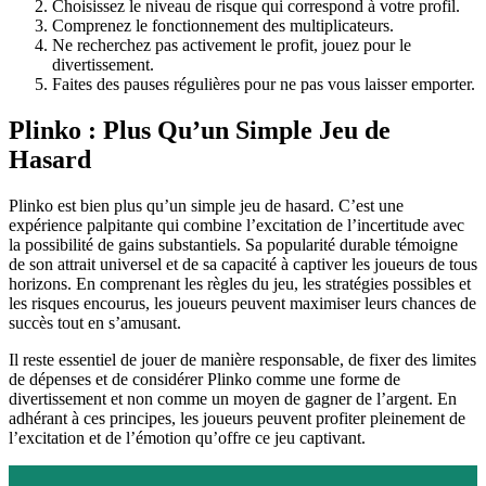
Choisissez le niveau de risque qui correspond à votre profil.
Comprenez le fonctionnement des multiplicateurs.
Ne recherchez pas activement le profit, jouez pour le
divertissement.
Faites des pauses régulières pour ne pas vous laisser emporter.
Plinko : Plus Qu’un Simple Jeu de
Hasard
Plinko est bien plus qu’un simple jeu de hasard. C’est une
expérience palpitante qui combine l’excitation de l’incertitude avec
la possibilité de gains substantiels. Sa popularité durable témoigne
de son attrait universel et de sa capacité à captiver les joueurs de tous
horizons. En comprenant les règles du jeu, les stratégies possibles et
les risques encourus, les joueurs peuvent maximiser leurs chances de
succès tout en s’amusant.
Il reste essentiel de jouer de manière responsable, de fixer des limites
de dépenses et de considérer Plinko comme une forme de
divertissement et non comme un moyen de gagner de l’argent. En
adhérant à ces principes, les joueurs peuvent profiter pleinement de
l’excitation et de l’émotion qu’offre ce jeu captivant.