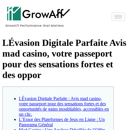
GrowAff Performance that Matters
LÉvasion Digitale Parfaite Avis
mad casino, votre passeport
pour des sensations fortes et
des oppor
LÉvasion Digitale Parfaite : Avis mad casino,
votre passeport pour des sensations fortes et des
opportunités de gains inoubliables, accessibles en
un clic.
L’Essor des Plateformes de Jeux en Ligne : Un
Panorama Général
Mad Casino : Une Analyse Détaillée de l’Offre