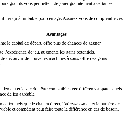
ours gratuits vous permettent de jouer gratuitement à certaines
ontribuer qu’à un faible pourcentage. Assurez-vous de comprendre ces
Avantages
e le capital de départ, offre plus de chances de gagner.
e l’expérience de jeu, augmente les gains potentiels.
de découvrir de nouvelles machines à sous, offre des gains
els.
pidement et le site doit être compatible avec différents appareils, tels
ence de jeu agréable.
cation, tels que le chat en direct, l’adresse e-mail et le numéro de
iable et compétent peut faire toute la différence en cas de besoin.