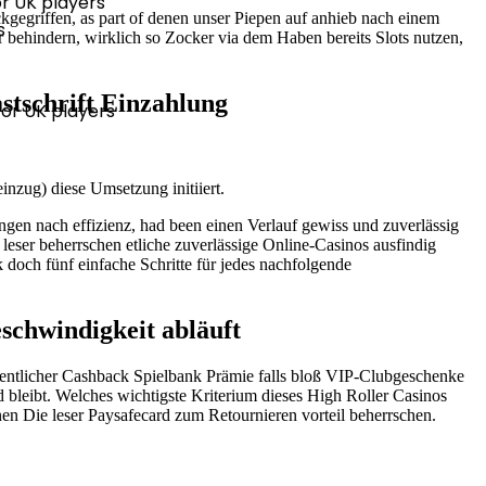
or UK players
kgegriffen, as part of denen unser Piepen auf anhieb nach einem
s
 behindern, wirklich so Zocker via dem Haben bereits Slots nutzen,
stschrift Einzahlung
for UK players
nzug) diese Umsetzung initiiert.
gen nach effizienz, had been einen Verlauf gewiss und zuverlässig
 leser beherrschen etliche zuverlässige Online-Casinos ausfindig
nk doch fünf einfache Schritte für jedes nachfolgende
eschwindigkeit abläuft
entlicher Cashback Spielbank Prämie falls bloß VIP-Clubgeschenke
nd bleibt. Welches wichtigste Kriterium dieses High Roller Casinos
enen Die leser Paysafecard zum Retournieren vorteil beherrschen.