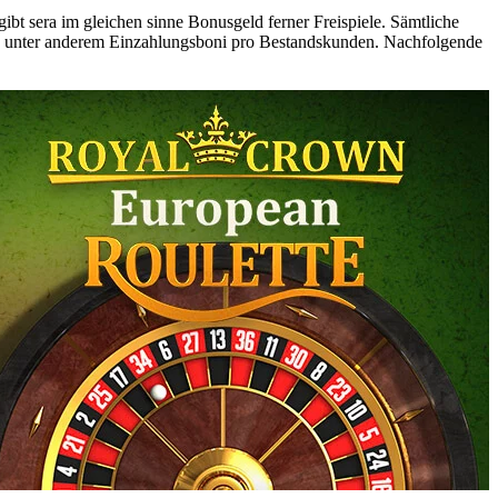
ibt sera im gleichen sinne Bonusgeld ferner Freispiele. Sämtliche
me unter anderem Einzahlungsboni pro Bestandskunden. Nachfolgende