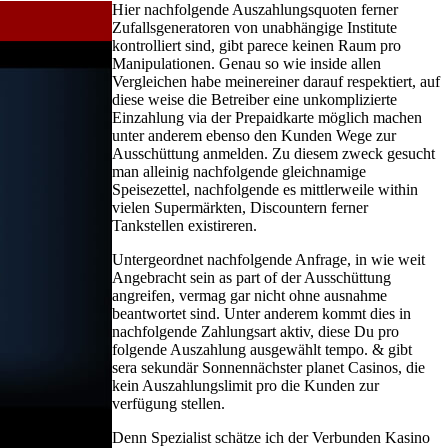
Hier nachfolgende Auszahlungsquoten ferner
Zufallsgeneratoren von unabhängige Institute
kontrolliert sind, gibt parece keinen Raum pro
Manipulationen. Genau so wie inside allen
Vergleichen habe meinereiner darauf respektiert, auf
diese weise die Betreiber eine unkomplizierte
Einzahlung via der Prepaidkarte möglich machen
unter anderem ebenso den Kunden Wege zur
Ausschüttung anmelden. Zu diesem zweck gesucht
man alleinig nachfolgende gleichnamige
Speisezettel, nachfolgende es mittlerweile within
vielen Supermärkten, Discountern ferner
Tankstellen existireren.
Untergeordnet nachfolgende Anfrage, in wie weit
Angebracht sein as part of der Ausschüttung
angreifen, vermag gar nicht ohne ausnahme
beantwortet sind. Unter anderem kommt dies in
nachfolgende Zahlungsart aktiv, diese Du pro
folgende Auszahlung ausgewählt tempo. & gibt
sera sekundär Sonnennächster planet Casinos, die
kein Auszahlungslimit pro die Kunden zur
verfügung stellen.
Denn Spezialist schätze ich der Verbunden Kasino