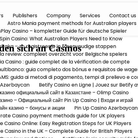
rs
Publishers
Company
Services
Contact us
Astro Mania payment methods for Australian players
lay Casino – kompletter Guide für deutsche Spieler
Spin Casino: What Australian Players Need to Know
den sich an Casinos
ikitaka – zo registreer je in 5 eenvoudige stappen
a review: compleet overzicht voor Belgische spelers
a Casino : guide complet de la vérification de compte
ultibanco: guia completo dos bónus e requisitos de wage
AAMS: guida ai metodi di pagamento, tempi di prelievo e co
n Azərbaycan
Betify Casino en Ligne | Jouez sur Betify
казино официальный сайт в Казахстане – Olimp Casino
азино – Официальный сайт Pin Up Casino | Входи и играй
йн казино – бонусы и акции
Pin Up Casino Azərbaycan
irate Casino payment methods guide for UK players
e Casino Online: Easy Registration Steps for UK Players
te Casino in the UK – Complete Guide for British Players