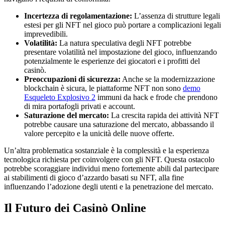
Incertezza di regolamentazione:
L’assenza di strutture legali
estesi per gli NFT nel gioco può portare a complicazioni legali
imprevedibili.
Volatilità:
La natura speculativa degli NFT potrebbe
presentare volatilità nel impostazione del gioco, influenzando
potenzialmente le esperienze dei giocatori e i profitti del
casinò.
Preoccupazioni di sicurezza:
Anche se la modernizzazione
blockchain è sicura, le piattaforme NFT non sono
demo
Esqueleto Explosivo 2
immuni da hack e frode che prendono
di mira portafogli privati e account.
Saturazione del mercato:
La crescita rapida dei attività NFT
potrebbe causare una saturazione del mercato, abbassando il
valore percepito e la unicità delle nuove offerte.
Un’altra problematica sostanziale è la complessità e la esperienza
tecnologica richiesta per coinvolgere con gli NFT. Questa ostacolo
potrebbe scoraggiare individui meno fortemente abili dal partecipare
ai stabilimenti di gioco d’azzardo basati su NFT, alla fine
influenzando l’adozione degli utenti e la penetrazione del mercato.
Il Futuro dei Casinò Online