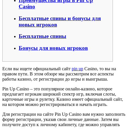
Преимущества игры в Pin Up
Casino
Бесплатные спины и бонусы для
новых игроков
Бесплатные спины
Бонусы для новых игроков
Если вы ищете официальный сайт
pin up
Casino, то вы на
правом пути. В этом обзоре мы рассмотрим все аспекты
работы казино, от регистрации до игры и выигрыша.
Pin Up Casino – это популярное онлайн-казино, которое
предлагает игрокам широкий спектр игр, включая слоты,
карточные игры и рулетку. Казино имеет официальный сайт,
на котором можно регистрироваться и начать играть.
Для регистрации на сайте Pin Up Casino вам нужно заполнить
форму регистрации, указав свои личные данные. Затем вы
получите доступ к личному кабинету, где можно управлять