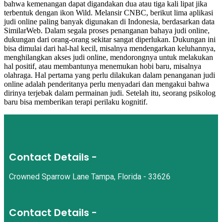
bahwa kemenangan dapat digandakan dua atau tiga kali lipat jika
terbentuk dengan ikon Wild. Melansir CNBC, berikut lima aplikasi
judi online paling banyak digunakan di Indonesia, berdasarkan data
SimilarWeb. Dalam segala proses penanganan bahaya judi online,
dukungan dari orang-orang sekitar sangat diperlukan. Dukungan ini
bisa dimulai dari hal-hal kecil, misalnya mendengarkan keluhannya,
menghilangkan akses judi online, mendorongnya untuk melakukan
hal positif, atau membantunya menemukan hobi baru, misalnya
olahraga. Hal pertama yang perlu dilakukan dalam penanganan judi
online adalah penderitanya perlu menyadari dan mengakui bahwa
dirinya terjebak dalam permainan judi. Setelah itu, seorang psikolog
baru bisa memberikan terapi perilaku kognitif.
Contact Details -
Crowned Sparrow Lane Tampa, Florida - 33626
Contact Details -