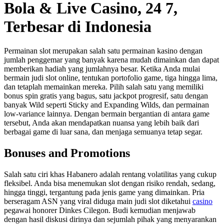
Bola & Live Casino, 24 7,
Terbesar di Indonesia
Permainan slot merupakan salah satu permainan kasino dengan
jumlah penggemar yang banyak karena mudah dimainkan dan dapat
memberikan hadiah yang jumlahnya besar. Ketika Anda mulai
bermain judi slot online, tentukan portofolio game, tiga hingga lima,
dan tetaplah memainkan mereka. Pilih salah satu yang memiliki
bonus spin gratis yang bagus, satu jackpot progresif, satu dengan
banyak Wild seperti Sticky and Expanding Wilds, dan permainan
low-variance lainnya. Dengan bermain bergantian di antara game
tersebut, Anda akan mendapatkan nuansa yang lebih baik dari
berbagai game di luar sana, dan menjaga semuanya tetap segar.
Bonuses and Promotions
Salah satu ciri khas Habanero adalah rentang volatilitas yang cukup
fleksibel. Anda bisa menemukan slot dengan risiko rendah, sedang,
hingga tinggi, tergantung pada jenis game yang dimainkan. Pria
berseragam ASN yang viral diduga main judi slot diketahui
casino
pegawai honorer Dinkes Cilegon. Budi kemudian menjawab
dengan hasil diskusi dirinya dan sejumlah pihak yang menyarankan