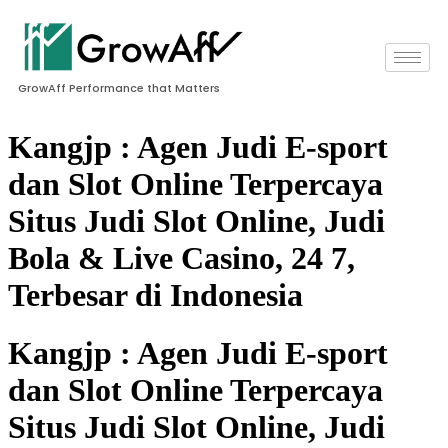
GrowAff Performance that Matters
Kangjp : Agen Judi E-sport
dan Slot Online Terpercaya
Situs Judi Slot Online, Judi
Bola & Live Casino, 24 7,
Terbesar di Indonesia
Kangjp : Agen Judi E-sport
dan Slot Online Terpercaya
Situs Judi Slot Online, Judi