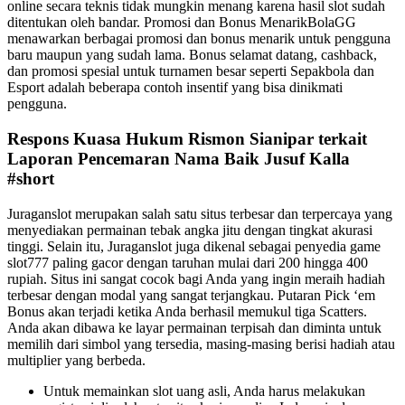
online secara teknis tidak mungkin menang karena hasil slot sudah
ditentukan oleh bandar. Promosi dan Bonus MenarikBolaGG
menawarkan berbagai promosi dan bonus menarik untuk pengguna
baru maupun yang sudah lama. Bonus selamat datang, cashback,
dan promosi spesial untuk turnamen besar seperti Sepakbola dan
Esport adalah beberapa contoh insentif yang bisa dinikmati
pengguna.
Respons Kuasa Hukum Rismon Sianipar terkait
Laporan Pencemaran Nama Baik Jusuf Kalla
#short
Juraganslot merupakan salah satu situs terbesar dan terpercaya yang
menyediakan permainan tebak angka jitu dengan tingkat akurasi
tinggi. Selain itu, Juraganslot juga dikenal sebagai penyedia game
slot777 paling gacor dengan taruhan mulai dari 200 hingga 400
rupiah. Situs ini sangat cocok bagi Anda yang ingin meraih hadiah
terbesar dengan modal yang sangat terjangkau. Putaran Pick ‘em
Bonus akan terjadi ketika Anda berhasil memukul tiga Scatters.
Anda akan dibawa ke layar permainan terpisah dan diminta untuk
memilih dari simbol yang tersedia, masing-masing berisi hadiah atau
multiplier yang berbeda.
Untuk memainkan slot uang asli, Anda harus melakukan