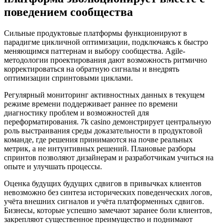
поведением сообщества
Сильные продуктовые платформы функционируют в
парадигме цикличной оптимизации, подключаясь к быстро
меняющимся паттернам и выбору сообщества. Agile-
методологии проектирования дают возможность ритмично
корректироваться на обратную сигналы и внедрять
оптимизации спринтовыми циклами.
Регулярный мониторинг активностных данных в текущем
режиме времени поддерживает раннее по времени
диагностику проблем и возможностей для
переформатирования. 7k casino демонстрирует центральную
роль выстраивания среды доказательности в продуктовой
команде, где решения принимаются на почве реальных
метрик, а не интуитивных решений. Плановые разборы
спринтов позволяют дизайнерам и разработчикам учиться на
опыте и улучшать процессы.
Оценка будущих будущих сдвигов в привычках клиентов
невозможно без синтеза исторических поведенческих логов,
учёта внешних сигналов и учёта платформенных сдвигов.
Бизнесы, которые успешно замечают заранее боли клиентов,
закрепляют существенное преимущество и поднимают