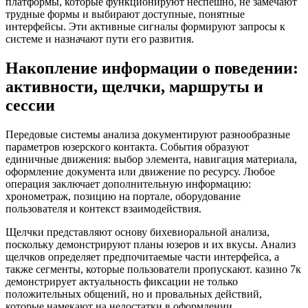
платформы, которые функционируют неспешно, не замечают
трудные формы и выбирают доступные, понятные
интерфейсы. Эти активные сигналы формируют запросы к
системе и назначают пути его развития.
Накопление информации о поведении:
активности, щелчки, маршруты и
сессии
Передовые системы анализа документируют разнообразные
параметров юзерского контакта. События образуют
единичные движения: выбор элемента, навигация материала,
оформление документа или движение по ресурсу. Любое
операция заключает дополнительную информацию:
хронометраж, позицию на портале, оборудование
пользователя и контекст взаимодействия.
Щелчки представляют основу бихевиоральной анализа,
поскольку демонстрируют планы юзеров и их вкусы. Анализ
щелчков определяет предпочитаемые части интерфейса, а
также сегменты, которые пользователи пропускают. казино 7к
демонстрирует актуальность фиксации не только
положительных общений, но и провальных действий,
которые намекают на недостатки в оформлении.