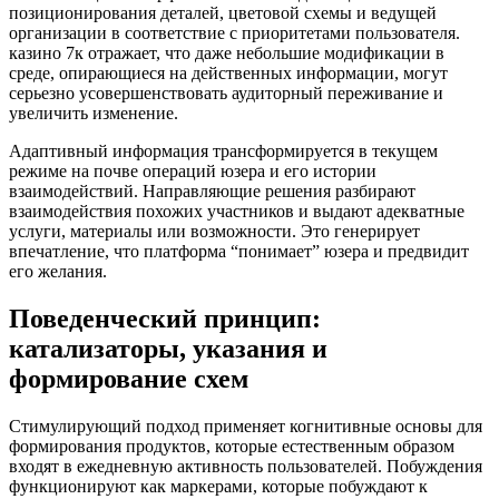
позиционирования деталей, цветовой схемы и ведущей
организации в соответствие с приоритетами пользователя.
казино 7к отражает, что даже небольшие модификации в
среде, опирающиеся на действенных информации, могут
серьезно усовершенствовать аудиторный переживание и
увеличить изменение.
Адаптивный информация трансформируется в текущем
режиме на почве операций юзера и его истории
взаимодействий. Направляющие решения разбирают
взаимодействия похожих участников и выдают адекватные
услуги, материалы или возможности. Это генерирует
впечатление, что платформа “понимает” юзера и предвидит
его желания.
Поведенческий принцип:
катализаторы, указания и
формирование схем
Стимулирующий подход применяет когнитивные основы для
формирования продуктов, которые естественным образом
входят в ежедневную активность пользователей. Побуждения
функционируют как маркерами, которые побуждают к