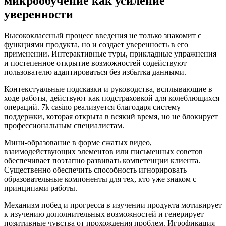
микрообучение как усиление
уверенности
Высококлассный процесс введения не только знакомит с
функциями продукта, но и создает уверенность в его
применении. Интерактивные туры, прикладные упражнения
и постепенное открытие возможностей содействуют
пользователю адаптироваться без избытка данными.
Контекстуальные подсказки и руководства, всплывающие в
ходе работы, действуют как подстраховкой для колеблющихся
операций. 7k casino реализуется благодаря систему
поддержки, которая открыта в всякий время, но не блокирует
профессиональным специалистам.
Мини-образование в форме сжатых видео,
взаимодействующих элементов или письменных советов
обеспечивает поэтапно развивать компетенции клиента.
Существенно обеспечить способность игнорировать
образовательные компоненты для тех, кто уже знаком с
принципами работы.
Механизм побед и прогресса в изучении продукта мотивирует
к изучению дополнительных возможностей и генерирует
позитивные чувства от прохождения проблем. Игрофикация