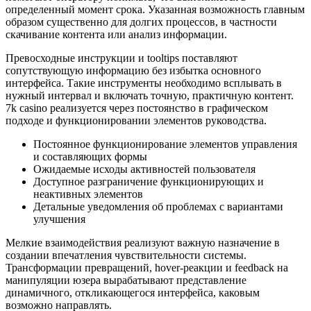
определенный момент срока. Указанная возможность главным
образом существенно для долгих процессов, в частности
скачивание контента или анализ информации.
Превосходные инструкции и tooltips поставляют
сопутствующую информацию без избытка основного
интерфейса. Такие инструменты необходимо всплывать в
нужный интервал и включать точную, практичную контент.
7k casino реализуется через постоянство в графическом
подходе и функционировании элементов руководства.
Постоянное функционирование элементов управления
и составляющих формы
Ожидаемые исходы активностей пользователя
Доступное разграничение функционирующих и
неактивных элементов
Детальные уведомления об проблемах с вариантами
улучшения
Мелкие взаимодействия реализуют важную назначение в
создании впечатления чувствительности системы.
Трансформации превращений, hover-реакции и feedback на
манипуляции юзера вырабатывают представление
динамичного, откликающегося интерфейса, каковым
возможно направлять.