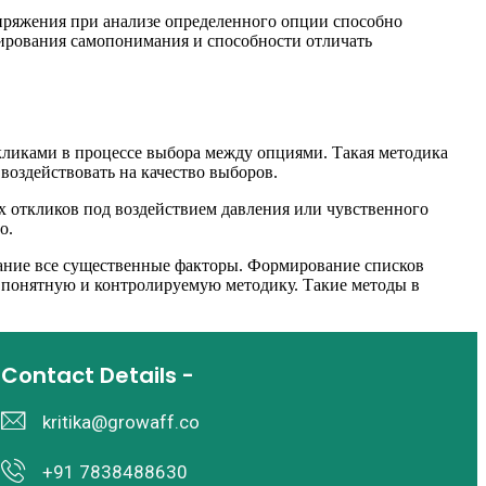
пряжения при анализе определенного опции способно
мирования самопонимания и способности отличать
ликами в процессе выбора между опциями. Такая методика
воздействовать на качество выборов.
 откликов под воздействием давления или чувственного
о.
ание все существенные факторы. Формирование списков
е понятную и контролируемую методику. Такие методы в
Contact Details -
kritika@growaff.co
+91 7838488630