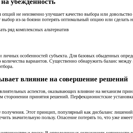
 на убежденность
 опций не неизменно улучшает качество выбора или довольство
т выбор из-за боязни потерять оптимальный опцию или сделать 
ать ряд комплексных альтернатив
 личных особенностей субъекта. Для базовых обыденных определ
 количества вариантов. Существенно обнаружить баланс между 
отбора.
зывает влияние на совершение решений
 влиятельных аспектов, оказывающих влияние на механизм прин
лном сторонении принятия решений. Перфекционистские установ
 получения. Этот принцип, популярный как дисбаланс лишений 
печить значительную пользу. Опасение потерять то, что уже име
 неточностям и риску. В определенных окружениях неточности в