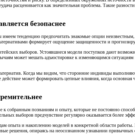
 неудача расценивается как значительная проблема. Такие разно
авляется безопаснее
ы имеем тенденцию предпочитать знакомые опции неизвестным, н
ьтернативами формирует ощущение защищенности и прогнозируе
итейских выборов. Устоявшиеся модели поступков дают возмож
бычаям может мешать адъюстировке к изменяющимся ситуациям 
ьтернатив. Когда мы видим, что сторонние индивиды выполняют
е действие может формировать цепные влияния, когда основная ч
тремительнее
 к собранным познаниям и опыту, которые не постоянно способ
ельных выборов предчувствие регулярно оказывается более эфф
одам опыта и накоплению моделей в конкретной области работ
евые решения, опираясь на неосознанном узнавании привычных 