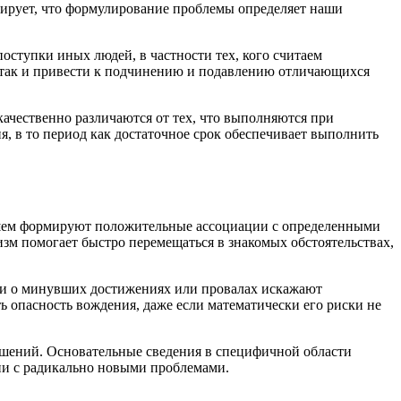
рирует, что формулирование проблемы определяет наши
ступки иных людей, в частности тех, кого считаем
, так и привести к подчинению и подавлению отличающихся
ачественно различаются от тех, что выполняются при
, в то период как достаточное срок обеспечивает выполнить
вшем формируют положительные ассоциации с определенными
зм помогает быстро перемещаться в знакомых обстоятельствах,
рии о минувших достижениях или провалах искажают
 опасность вождения, даже если математически его риски не
ешений. Основательные сведения в специфичной области
ии с радикально новыми проблемами.