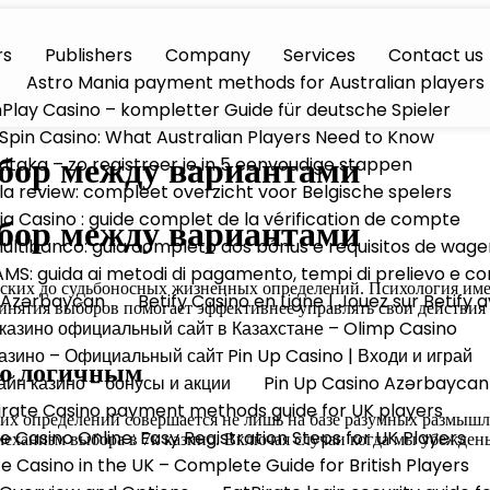
rs
Publishers
Company
Services
Contact us
Astro Mania payment methods for Australian players
lay Casino – kompletter Guide für deutsche Spieler
Spin Casino: What Australian Players Need to Know
дбор между вариантами
ikitaka – zo registreer je in 5 eenvoudige stappen
a review: compleet overzicht voor Belgische spelers
a Casino : guide complet de la vérification de compte
дбор между вариантами
ultibanco: guia completo dos bónus e requisitos de wage
AAMS: guida ai metodi di pagamento, tempi di prelievo e co
ских до судьбоносных жизненных определений. Психология имее
n Azərbaycan
Betify Casino en Ligne | Jouez sur Betify
нятия выборов помогает эффективнее управлять свои действия
казино официальный сайт в Казахстане – Olimp Casino
азино – Официальный сайт Pin Up Casino | Входи и играй
ью логичным
йн казино – бонусы и акции
Pin Up Casino Azərbaycan
irate Casino payment methods guide for UK players
ших определений совершается не лишь на базе разумных размыш
e Casino Online: Easy Registration Steps for UK Players
механизм выбора в 7к казино. Включая случаи когда мы убежден
te Casino in the UK – Complete Guide for British Players