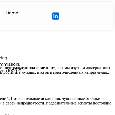
Home
ring
mmissioni.
т центральную значение в том, как мы изучаем альтернативы
 avec 1000 €
 и достигать нужных итогов в многочисленных направлениях
лений. Познавательные искажения, чувственные отклики и
ы в своей непредвзятости, подсознательные аспекты постоянно