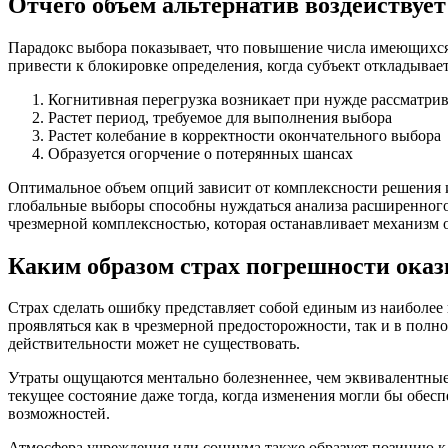
Отчего объем альтернатив воздействует
Парадокс выбора показывает, что повышение числа имеющихся
привести к блокировке определения, когда субъект откладывае
Когнитивная перегрузка возникает при нужде рассматрив
Растет период, требуемое для выполнения выбора
Растет колебание в корректности окончательного выбора
Образуется огорчение о потерянных шансах
Оптимальное объем опций зависит от комплексности решения и
глобальные выборы способны нуждаться анализа расширенного
чрезмерной комплексностью, которая останавливает механизм 
Каким образом страх погрешности ока
Страх сделать ошибку представляет собой единым из наиболее
проявляться как в чрезмерной предосторожности, так и в по
действительности может не существовать.
Утраты ощущаются ментально болезненнее, чем эквивалентные
текущее состояние даже тогда, когда изменения могли бы обес
возможностей.
Атмосфера учреждения или социума также образует позицию к