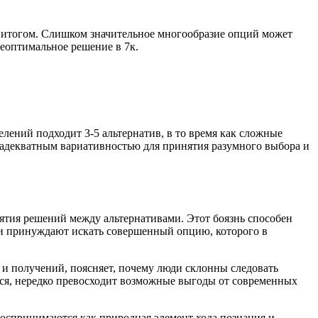
 итогом. Слишком значительное многообразие опций может
неоптимальное решение в 7к.
ений подходит 3-5 альтернатив, в то время как сложные
адекватным вариативностью для принятия разумного выбора и
ятия решений между альтернативами. Этот боязнь способен
ки принуждают искать совершенный опцию, которого в
и получений, поясняет, почему люди склонны следовать
ется, нередко превосходит возможные выгоды от современных
оспринимаются как природная элемент хода познания и