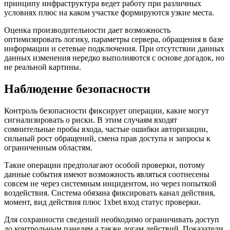
принципу инфраструктура ведет работу при различных
условиях плюс на каком участке формируются узкие места.
Оценка производительности дает возможность
оптимизировать логику, параметры сервера, обращения в базе
информации и сетевые подключения. При отсутствии данных
данных изменения нередко выполняются с основе догадок, но
не реальной картины.
Наблюдение безопасности
Контроль безопасности фиксирует операции, какие могут
сигнализировать о риски. В этим случаям входят
сомнительные пробы входа, частые ошибки авторизации,
сильный рост обращений, смена прав доступа и запросы к
ограниченным областям.
Такие операции предполагают особой проверки, потому
данные события имеют возможность являться соотнесены
совсем не через системным инцидентом, но через попыткой
воздействия. Система обязана фиксировать канал действия,
момент, вид действия плюс 1xbet вход статус проверки.
Для сохранности сведений необходимо ограничивать доступ
до контрольным панелям а также логам действий. Показатели