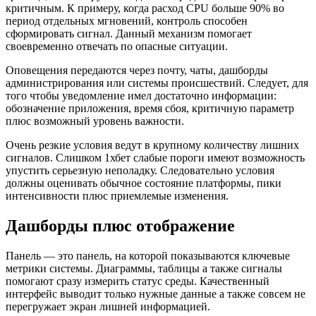
критичным. К примеру, когда расход CPU больше 90% во
период отдельных мгновений, контроль способен
сформировать сигнал. Данный механизм помогает
своевременно отвечать по опасные ситуации.
Оповещения передаются через почту, чаты, дашборды
администрирования или системы происшествий. Следует, для
того чтобы уведомление имел достаточно информации:
обозначение приложения, время сбоя, критичную параметр
плюс возможный уровень важности.
Очень резкие условия ведут в крупному количеству лишних
сигналов. Слишком 1хбет слабые пороги имеют возможность
упустить серьезную неполадку. Следовательно условия
должны оценивать обычное состояние платформы, пики
интенсивности плюс приемлемые изменения.
Дашборды плюс отображение
Панель — это панель, на которой показываются ключевые
метрики системы. Диаграммы, таблицы а также сигналы
помогают сразу измерить статус среды. Качественный
интерфейс выводит только нужные данные а также совсем не
перегружает экран лишней информацией.