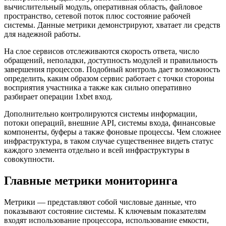
вычислительный модуль, оперативная область, файловое
пространство, сетевой поток плюс состояние рабочей
системы. Данные метрики демонстрируют, хватает ли средств
для надежной работы.
На слое сервисов отслеживаются скорость ответа, число
обращений, неполадки, доступность модулей и правильность
завершения процессов. Подобный контроль дает возможность
определить, каким образом сервис работает с точки стороны
восприятия участника а также как сильно оперативно
разбирает операции 1xbet вход.
Дополнительно контролируются системы информации,
потоки операций, внешние API, системы входа, финансовые
компоненты, буферы а также фоновые процессы. Чем сложнее
инфраструктура, в таком случае существеннее видеть статус
каждого элемента отдельно и всей инфраструктуры в
совокупности.
Главные метрики мониторинга
Метрики — представляют собой числовые данные, что
показывают состояние системы. К ключевым показателям
входят использование процессора, использование емкости,