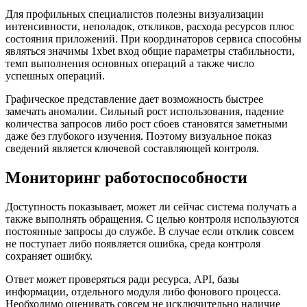
Для профильных специалистов полезны визуализации
интенсивности, неполадок, откликов, расхода ресурсов плюс
состояния приложений. При координаторов сервиса способны
являться значимы 1xbet вход общие параметры стабильности,
темп выполнения основных операций а также число
успешных операций.
Графическое представление дает возможность быстрее
замечать аномалии. Сильный рост использования, падение
количества запросов либо рост сбоев становятся заметными
даже без глубокого изучения. Поэтому визуальное показ
сведений является ключевой составляющей контроля.
Мониторинг работоспособности
Доступность показывает, может ли сейчас система получать а
также выполнять обращения. С целью контроля используются
постоянные запросы до службе. В случае если отклик совсем
не поступает либо появляется ошибка, среда контроля
сохраняет ошибку.
Ответ может проверяться ради ресурса, API, базы
информации, отдельного модуля либо фонового процесса.
Необходимо оценивать совсем не исключительно наличие