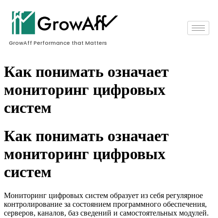
GrowAff Performance that Matters
Как понимать означает
мониторинг цифровых
систем
Как понимать означает
мониторинг цифровых
систем
Мониторинг цифровых систем образует из себя регулярное
контролирование за состоянием программного обеспечения,
серверов, каналов, баз сведений и самостоятельных модулей.