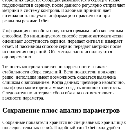
подключается в сервису, после данного регулярно отправляет
метрики в систему контроля. Подобный принцип дает
возможность получать информацию практически при
реальном режиме 1хбет.
Информация способны получаться прямым либо косвенным
способом. Во инициируемом способе сервис автоматически
оценивает доступность сервиса, передает сигнал и измеряет
ответ. В пассивном способе сервис передает метрики после
исполнения операций. Оба метода часто используются
одновременно.
Точность контроля зависит по корректности а также
стабильности сбора сведений. Если показатели приходят
редко, неполадка имеет возможность оказаться выявлена
слишком с запозданием. Когда данных чрезмерно избыточно,
платформа мониторинга может создать лишнюю занятость.
Следовательно интервал сбора обязана соответствовать
важности параметра.
Сохранение плюс анализ параметров
Собранные показатели хранятся во специальных хранилищах
последовательных серий. Подобный тип 1xbet вход удобен