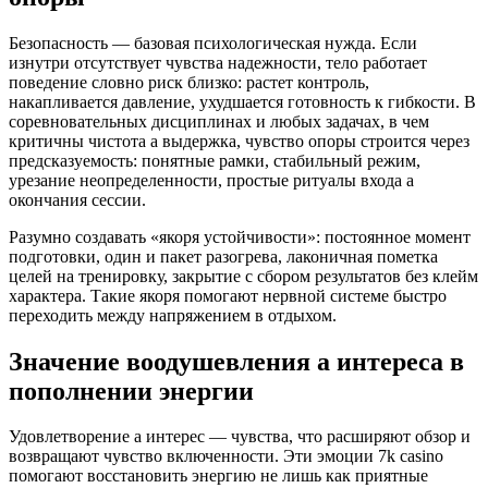
Безопасность — базовая психологическая нужда. Если
изнутри отсутствует чувства надежности, тело работает
поведение словно риск близко: растет контроль,
накапливается давление, ухудшается готовность к гибкости. В
соревновательных дисциплинах и любых задачах, в чем
критичны чистота а выдержка, чувство опоры строится через
предсказуемость: понятные рамки, стабильный режим,
урезание неопределенности, простые ритуалы входа а
окончания сессии.
Разумно создавать «якоря устойчивости»: постоянное момент
подготовки, один и пакет разогрева, лаконичная пометка
целей на тренировку, закрытие с сбором результатов без клейм
характера. Такие якоря помогают нервной системе быстро
переходить между напряжением в отдыхом.
Значение воодушевления а интереса в
пополнении энергии
Удовлетворение а интерес — чувства, что расширяют обзор и
возвращают чувство включенности. Эти эмоции 7k casino
помогают восстановить энергию не лишь как приятные