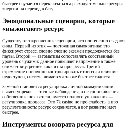
быстрее научается переключаться а расходует меньше ресурса
энергии на переход в базу.
Эмоциональные сценарии, которые
«выжигают» ресурс
Существуют закрепленные сценарии, что постепенно съедают
силы. Первый из этих — постоянная самокритика: это
фиксирует стресс, словно словно экзамен продолжается без
паузы. Второй — автоматизм сопоставлять собственный
уровень с чужими: данное повышает напряжение а также
снижает внутреннее «ок» из-за прогресса. Третий —
стремление постоянно контролировать итог: если влияние
недоступен, система ломается а также быстрее садится.
Заменой становится регулировка личной коммуникации:
взамен упреков — точные наблюдения, а не сопоставления —
собственные показатели, вместо полного управления —
регулировка процесса. Это 7k casino не про слабость, а про
результативность: ресурс сохраняется, а вот развитие идет
быстрее.
Инструменты возврата ресурса для