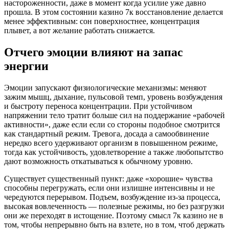
настороженности, даже в момент когда усилие уже давно
прошла. В этом состоянии казино 7к восстановление делается
менее эффективным: сон поверхностнее, концентрация
плывет, а вот желание работать снижается.
Отчего эмоции влияют на запас
энергии
Эмоции запускают физиологические механизмы: меняют
зажим мышц, дыхание, пульсовой темп, уровень возбуждения
и быстроту переноса концентрации. При устойчивом
напряжении тело тратит больше сил на поддержание «рабочей
активности», даже если если со стороны подобное смотрится
как стандартный режим. Тревога, досада а самообвинение
нередко всего удерживают организм в повышенном режиме,
тогда как устойчивость, удовлетворение а также любопытство
дают возможность откатываться к обычному уровню.
Существует существенный пункт: даже «хорошие» чувства
способны перегружать, если они излишне интенсивны и не
чередуются перерывом. Подъем, возбуждение из-за процесса,
высокая вовлеченность — полезные режимы, но без разгрузки
они же переходят в истощение. Поэтому смысл 7к казино не в
том, чтобы непрерывно быть на взлете, но в том, чтоб держать