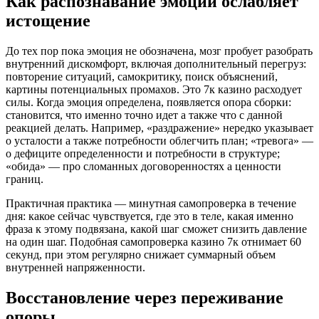
Как распознавание эмоций ослабляет
истощение
До тех пор пока эмоция не обозначена, мозг пробует разобрать
внутренний дискомфорт, включая дополнительный перегруз:
повторение ситуаций, самокритику, поиск объяснений,
картины потенциальных промахов. Это 7к казино расходует
силы. Когда эмоция определена, появляется опора сборки:
становится, что именно точно идет а также что с данной
реакцией делать. Например, «раздражение» нередко указывает
о усталости а также потребности облегчить план; «тревога» —
о дефиците определенности и потребности в структуре;
«обида» — про сломанных договоренностях а ценности
границ.
Практичная практика — минутная самопроверка в течение
дня: какое сейчас чувствуется, где это в теле, какая именно
фраза к этому подвязана, какой шаг сможет снизить давление
на один шаг. Подобная самопроверка казино 7к отнимает 60
секунд, при этом регулярно снижает суммарный объем
внутренней напряженности.
Восстановление через переживание
опоры