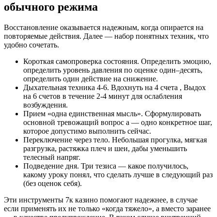
обычного режима
Восстановление оказывается надежным, когда опирается на
повторяемые действия. Далее — набор понятных техник, что
удобно сочетать.
Короткая самопроверка состояния. Определить эмоцию,
определить уровень давления по оценке один–десять,
определить один действие на снижение.
Дыхательная техника 4-6. Вдохнуть на 4 счета , Выдох
на 6 счетов в течение 2-4 минут для ослабления
возбуждения.
Прием «одна единственная мысль». Сформулировать
основной тревожащий вопрос а — одно конкретное шаг,
которое допустимо выполнить сейчас.
Переключение через тело. Небольшая прогулка, мягкая
разгрузка, растяжка плеч и шеи, дабы уменьшить
телесный напряг.
Подведение дня. Три тезиса — какое получилось,
какому уроку понял, что сделать лучше в следующий раз
(без оценок себя).
Эти инструменты 7к казино помогают надежнее, в случае
если применять их не только «когда тяжело», а вместо заранее