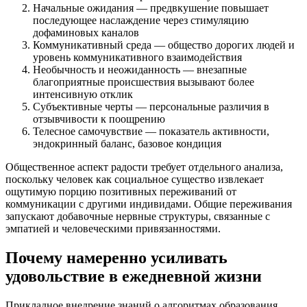
Начальные ожидания — предвкушение повышает
последующее наслаждение через стимуляцию
дофаминовых каналов
Коммуникативный среда — общество дорогих людей и
уровень коммуникативного взаимодействия
Необычность и неожиданность — внезапные
благоприятные происшествия вызывают более
интенсивную отклик
Субъективные черты — персональные различия в
отзывчивости к поощрению
Телесное самочувствие — показатель активности,
эндокринный баланс, базовое кондиция
Общественное аспект радости требует отдельного анализа,
поскольку человек как социальное существо извлекает
ощутимую порцию позитивных переживаний от
коммуникации с другими индивидами. Общие переживания
запускают добавочные нервные структуры, связанные с
эмпатией и человеческими привязанностями.
Почему намеренно усиливать
удовольствие в ежедневной жизни
Прикладное внедрение знаний о алгоритмах образования