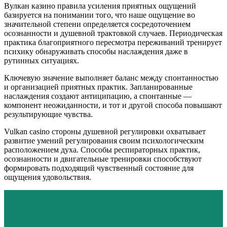
Вулкан казино правила усиления приятных ощущений
базируется на понимании того, что наше ощущение во
значительной степени определяется сосредоточением
осознанности и душевной трактовкой случаев. Периодическая
практика благоприятного пересмотра переживаний тренирует
психику обнаруживать способы наслаждения даже в
рутинных ситуациях.
Ключевую значение выполняет баланс между спонтанностью
и организацией приятных практик. Запланированные
наслаждения создают антиципацию, а спонтанные —
компонент неожиданности, и тот и другой способа повышают
результирующие чувства.
Vulkan casino стороны душевной регулировки охватывает
развитие умений регулирования своим психологическим
расположением духа. Способы респираторных практик,
осознанности и двигательные тренировки способствуют
формировать подходящий чувственный состояние для
ощущения удовольствия.