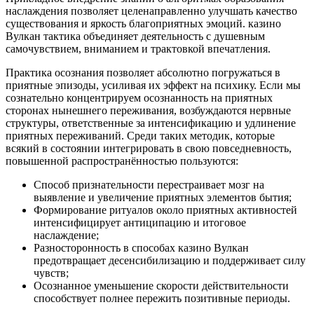
наслаждения позволяет целенаправленно улучшать качество
существования и яркость благоприятных эмоций. казино
Вулкан тактика объединяет деятельность с душевным
самочувствием, вниманием и трактовкой впечатления.
Практика осознания позволяет абсолютно погружаться в
приятные эпизоды, усиливая их эффект на психику. Если мы
сознательно концентрируем осознанность на приятных
сторонах нынешнего переживания, возбуждаются нервные
структуры, ответственные за интенсификацию и удлинение
приятных переживаний. Среди таких методик, которые
всякий в состоянии интегрировать в свою повседневность,
повышенной распространённостью пользуются:
Способ признательности перестраивает мозг на
выявление и увеличение приятных элементов бытия;
Формирование ритуалов около приятных активностей
интенсифицирует антиципацию и итоговое
наслаждение;
Разносторонность в способах казино Вулкан
предотвращает десенсибилизацию и поддерживает силу
чувств;
Осознанное уменьшение скорости действительности
способствует полнее пережить позитивные периоды.