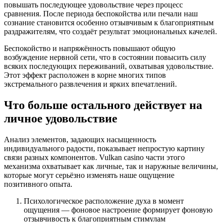
повышать последующее удовольствие через процесс
сравнения. После периода беспокойства или печали наш
сознание становится особенно отзывчивым к благоприятным
раздражителям, что создаёт результат эмоциональных качелей.
Беспокойство и напряжённость повышают общую
возбуждение нервной сети, что в состоянии повысить силу
всяких последующих переживаний, охватывая удовольствие.
Этот эффект расположен в корне многих типов
экстремального развлечения и ярких впечатлений.
Что больше остального действует на
личное удовольствие
Анализ элементов, задающих насыщенность
индивидуального радости, показывает непростую картину
связи разных компонентов. Vulkan casino части этого
механизма охватывает как личные, так и наружные величины,
которые могут серьёзно изменять наше ощущение
позитивного опыта.
Психологическое расположение духа в момент
ощущения — фоновое настроение формирует фоновую
отзывчивость к благоприятным стимулам