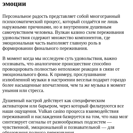
эмоции
Персональное радость представляет собой многогранный
психосоматический процесс, который создаётся не лишь
наружными причинами, но и внутренним душевным
самочувствием человека. Вулкан казино схем переживания
удовольствия содержит множество компонентов, где
эмоциональная часть выполняет главную роль в
формировании финального переживания.
В момент когда мы исследуем суть удовольствия, важно
осознавать, что аналогичное происшествие способно
провоцировать полностью непохожие реакции в связи от
эмоционального фона. К примеру, прослушивание
излюбленной музыки в настроении веселья подарит гораздо
более насыщенные впечатления, чем та же музыка в момент
уныния или стресса.
Душевный настрой действует как специфическим
активатором или барьером, через который фильтруются все
наши ощущения. Vulkan casino процесса взаимодействия
переживаний и наслаждения базируется на том, что наш мозг
синтезирует сигналы от разнообразных подсистем —
чувственной, эмоциональной и познавательной — для
образования полного переживания.