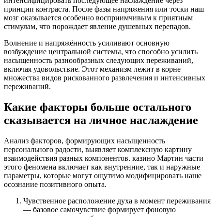
интенсифицировать последующее наслаждение через
принцип контраста. После фазы напряжения или тоски наш
мозг оказывается особенно восприимчивым к приятным
стимулам, что порождает явление душевных перепадов.
Волнение и напряжённость усиливают основную
возбуждение центральной системы, что способно усилить
насыщенность разнообразных следующих переживаний,
включая удовольствие. Этот механизм лежит в корне
множества видов рискованного развлечения и интенсивных
переживаний.
Какие факторы больше остального
сказывается на личное наслаждение
Анализ факторов, формирующих насыщенность
персонального радости, выявляет комплексную картину
взаимодействия разных компонентов. казино Мартин части
этого феномена включает как внутренние, так и наружные
параметры, которые могут ощутимо модифицировать наше
осознание позитивного опыта.
Чувственное расположение духа в момент переживания
— базовое самочувствие формирует фоновую