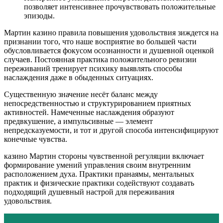
позволяет интенсивнее прочувствовать положительные
эпизоды.
Мартин казино правила повышения удовольствия зиждется на
признании того, что наше восприятие во большей части
обусловливается фокусом осознанности и душевной оценкой
случаев. Постоянная практика положительного ревизии
переживаний тренирует психику выявлять способы
наслаждения даже в обыденных ситуациях.
Существенную значение несёт баланс между
непосредственностью и структурированием приятных
активностей. Намеченные наслаждения образуют
предвкушение, а импульсивные — элемент
непредсказуемости, и тот и другой способа интенсифицируют
конечные чувства.
казино Мартин стороны чувственной регуляции включает
формирование умений управления своим внутренним
расположением духа. Практики пранаямы, ментальных
практик и физические практики содействуют создавать
подходящий душевный настрой для переживания
удовольствия.