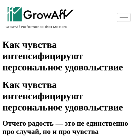
GrowAff Performance that Matters
Как чувства
интенсифицируют
персональное удовольствие
Как чувства
интенсифицируют
персональное удовольствие
Отчего радость — это не единственно
про случай, но и про чувства