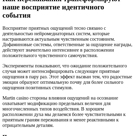
наше восприятие идентичного
события
Восприятие приятных ощущений тесно связано с
деятельностью нейромедиаторных систем, которые
настраиваются актуальным чувственным состоянием.
Дофаминовые системы, ответственные за ощущение награды,
действуют значительно интенсивнее в расположении
положительного чувственного самочувствия.
Эксперименты показывают, что ожидание положительного
случая может интенсифицировать следующее приятные
ощущения в пару раз. Этот эффект вызван тем, что радостные
эмоции образуют оптимальную почву для более сильного
ощущения позитивных стимулов.
Martin casino стороны влияния ощущений на осознание
охватывает модификацию предельных величин для
многочисленных типов воздействия. В хорошем
расположении духа мы делаемся более чувствительными к
приятным граням переживания и менее реактивными к
отрицательным деталям.