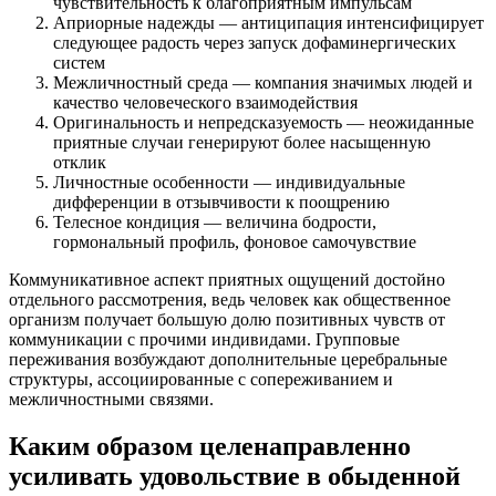
чувствительность к благоприятным импульсам
Априорные надежды — антиципация интенсифицирует
следующее радость через запуск дофаминергических
систем
Межличностный среда — компания значимых людей и
качество человеческого взаимодействия
Оригинальность и непредсказуемость — неожиданные
приятные случаи генерируют более насыщенную
отклик
Личностные особенности — индивидуальные
дифференции в отзывчивости к поощрению
Телесное кондиция — величина бодрости,
гормональный профиль, фоновое самочувствие
Коммуникативное аспект приятных ощущений достойно
отдельного рассмотрения, ведь человек как общественное
организм получает большую долю позитивных чувств от
коммуникации с прочими индивидами. Групповые
переживания возбуждают дополнительные церебральные
структуры, ассоциированные с сопереживанием и
межличностными связями.
Каким образом целенаправленно
усиливать удовольствие в обыденной