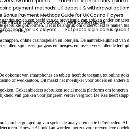
Overview and Options
FatPirate login security guide f
Casino payment methods: UK deposit & withdrawal option
te Bonus Payment Methods Guide for UK Casino Players
stanties geven een beeld van de prevalentie van gokken onder jongeren 
Fat Pirate Casino UK account verification guide
 de gebruikte gokvormen. Het is belangrijk om onderscheid te maken tus
nd methods for UK players
Fatpirate login bonus guide 
 gokverslaving.
appen, online casinospellen en loterijen. De aantrekkelijkheid van dez
rschillen zijn tussen jongens en meisjes, en tussen verschillende leefti
De opkomst van smartphones en tablets heeft de toegang tot online go
n casino of wedkantoor. Dit maakt het moeilijker voor ouders en andere 
e gokken. Gokaanbieders gebruiken social media platforms om jongeren t
ijkheid van gokken voor jongeren verder vergroot. De Ksa heeft stapp
asino’s om het gokgedrag van spelers te analyseren en te beïnvloeden. 
detecteren. Hoewel AI ook kan worden ingezet voor preventieve doeleind