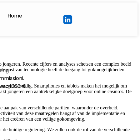
Home
 jongeren. Recente cijfers en analyses schetsen een complex beeld
ring
e opkomst van technologie heeft de toegang tot gokmogelijkheden
mmissioni.
 avec 1000 €
alomtegenwoordig. Smartphones en tablets maken het mogelijk om
akt jongeren een aantrekkelijke doelgroep voor online casino’s. De
e aanpak van verschillende partijen, waaronder de overheid,
ctiviteit van deze maatregelen hangt af van de implementatie en
voor het creëren van een veilige gokomgeving.
an de huidige regulering. We zullen ook de rol van de verschillende