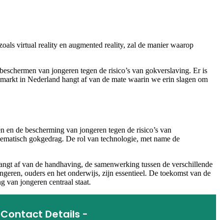
ls virtual reality en augmented reality, zal de manier waarop
beschermen van jongeren tegen de risico’s van gokverslaving. Er is
okmarkt in Nederland hangt af van de mate waarin we erin slagen om
n en de bescherming van jongeren tegen de risico’s van
oblematisch gokgedrag. De rol van technologie, met name de
ng hangt af van de handhaving, de samenwerking tussen de verschillende
ongeren, ouders en het onderwijs, zijn essentieel. De toekomst van de
 van jongeren centraal staat.
Contact Details -