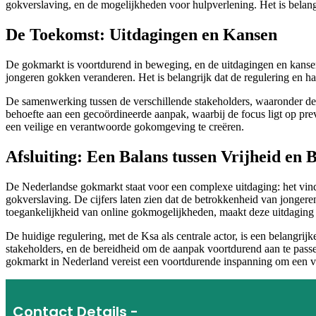
gokverslaving, en de mogelijkheden voor hulpverlening. Het is belangr
De Toekomst: Uitdagingen en Kansen
De gokmarkt is voortdurend in beweging, en de uitdagingen en kansen
jongeren gokken veranderen. Het is belangrijk dat de regulering en 
De samenwerking tussen de verschillende stakeholders, waaronder de o
behoefte aan een gecoördineerde aanpak, waarbij de focus ligt op pre
een veilige en verantwoorde gokomgeving te creëren.
Afsluiting: Een Balans tussen Vrijheid en
De Nederlandse gokmarkt staat voor een complexe uitdaging: het vin
gokverslaving. De cijfers laten zien dat de betrokkenheid van jongere
toegankelijkheid van online gokmogelijkheden, maakt deze uitdaging 
De huidige regulering, met de Ksa als centrale actor, is een belangrij
stakeholders, en de bereidheid om de aanpak voortdurend aan te passen
gokmarkt in Nederland vereist een voortdurende inspanning om een ve
Contact Details -