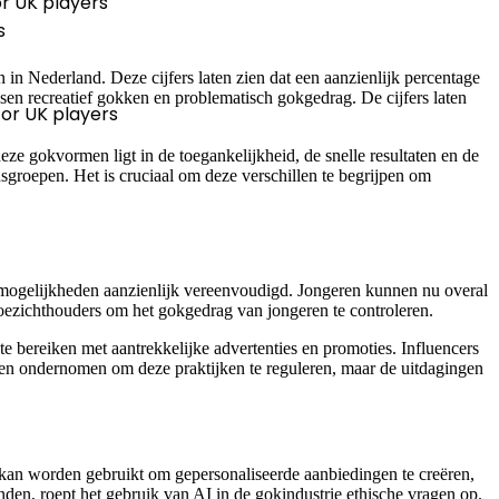
or UK players
s
in Nederland. Deze cijfers laten zien dat een aanzienlijk percentage
sen recreatief gokken en problematisch gokgedrag. De cijfers laten
for UK players
e gokvormen ligt in de toegankelijkheid, de snelle resultaten en de
jdsgroepen. Het is cruciaal om deze verschillen te begrijpen om
kmogelijkheden aanzienlijk vereenvoudigd. Jongeren kunnen nu overal
toezichthouders om het gokgedrag van jongeren te controleren.
e bereiken met aantrekkelijke advertenties en promoties. Influencers
en ondernomen om deze praktijken te reguleren, maar de uitdagingen
AI kan worden gebruikt om gepersonaliseerde aanbiedingen te creëren,
en, roept het gebruik van AI in de gokindustrie ethische vragen op.