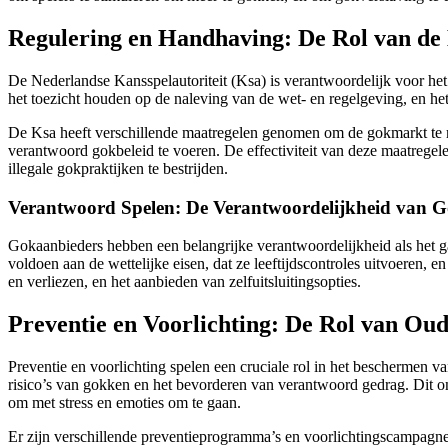
Regulering en Handhaving: De Rol van de
De Nederlandse Kansspelautoriteit (Ksa) is verantwoordelijk voor he
het toezicht houden op de naleving van de wet- en regelgeving, en het
De Ksa heeft verschillende maatregelen genomen om de gokmarkt te re
verantwoord gokbeleid te voeren. De effectiviteit van deze maatregel
illegale gokpraktijken te bestrijden.
Verantwoord Spelen: De Verantwoordelijkheid van 
Gokaanbieders hebben een belangrijke verantwoordelijkheid als het 
voldoen aan de wettelijke eisen, dat ze leeftijdscontroles uitvoeren,
en verliezen, en het aanbieden van zelfuitsluitingsopties.
Preventie en Voorlichting: De Rol van Ou
Preventie en voorlichting spelen een cruciale rol in het beschermen v
risico’s van gokken en het bevorderen van verantwoord gedrag. Dit om
om met stress en emoties om te gaan.
Er zijn verschillende preventieprogramma’s en voorlichtingscampagne