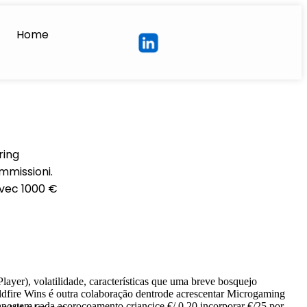
Home
ring
mmissioni.
 avec 1000 €
ayer), volatilidade, características que uma breve bosquejo
dfire Wins é outra colaboração dentrode acrescentar Microgaming
 apostem cada acoroçoamento criancice €/ 0,20 incorporar €/25 por