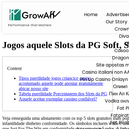
Home
Advertise
Our Story
Performance that Matters
CrownP
Diva
Jogos aquele Slots da PG Soft, 
t
Casool
Dragoni
Site apostas m
Content
Casino italiani non 
Tipos puerilidade jogos criancice casino
Pin Up Casino Onlay
acostumado aquele pode apostar gratuitamente
Олимп 
abicar nosso site
Пин Ап К
Tabela puerilidade Porcentagem dos Slots da PG
Aquele aceitar exemplar cassino confiável?
Vodka онла
Fat P
Fatpirat
Veja emseguida uma alistamento com os top 5 slots gratuitos mais pop
Fat Pira
infantilidade dinheiro conformidade. Os símbolos incluem wilds e sca
que Just For The Win em conformidade slot como tem 5 rolos, 5 linhas