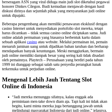
berseragam ASN yang viral diduga main judi slot diketahui pegawai
honorer Dinkes Cilegon. Budi kemudian menjawab dengan hasil
diskusi dirinya dan sejumlah pihak yang menyarankan judi online
untuk dipajaki.
Beberapa pengembang akan memiliki penawaran eksklusif dengan
casino Internet untuk menyediakan portofolio slot mereka, tetapi
harus dicamkan – tidak semua casino online diciptakan sama. Judi
online adalah permainan yang biasanya berbentuk kartu dalam
sebuah aplikasi
casino
atau website. Melalui permainan ini, pemain
menaruh jaminan uang untuk dijadikan bahan taruhan dan berharap
mendapatkan banyak keuntungan. Meski menggiurkan, bermain
judi online memiliki dampak besar yang sering kali tidak disadari
oleh pemainnya. Playtech – Perusahaan yang berdiri pada tahun
1999 ini dianggap sebagai salah satu penyedia perangkat lunak
terkemuka untuk perjudian online.
Mengenal Lebih Jauh Tentang Slot
Online di Indonesia
“Jadi mereka menunggu sifatnya, kalau enggak ada
permintaan men-take down diam aja. Tapi kali ini tidak akan
begitu, kami minta mereka juga bertanggung jawab untuk
melindungi masyarakat Indonesia dari judi online,” jelasnya.