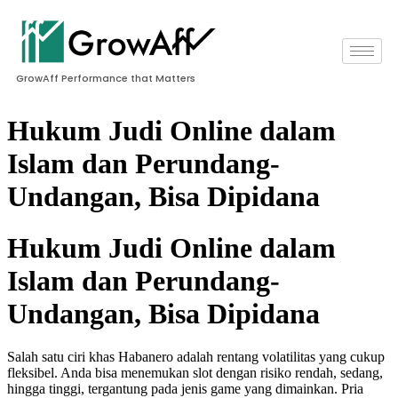
GrowAff Performance that Matters
Hukum Judi Online dalam
Islam dan Perundang-
Undangan, Bisa Dipidana
Hukum Judi Online dalam
Islam dan Perundang-
Undangan, Bisa Dipidana
Salah satu ciri khas Habanero adalah rentang volatilitas yang cukup
fleksibel. Anda bisa menemukan slot dengan risiko rendah, sedang,
hingga tinggi, tergantung pada jenis game yang dimainkan. Pria