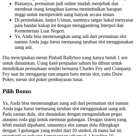
Biasanya, permainan judi online mudah menjebak dan
membuat orang ketagihan karena menimbulkan harapan
tinggi untuk memperoleh uang banyak secara instan.
Di penindakan, lanjut Usman, nantinya satgas bakal menyasar
para bandar kakap ini dengan menggandeng Interpol dan
Kementerian Luar Negeri.
Ya, Anda bisa memenangkan uang asli dari permainan slot
namun Anda juga harus memasang taruhan slot menggunakan
uang asli.
Dia menciptakan mesin Pinball Ballyhoo yang hanya butuh 1 sen
untuk dimainkan. Uang hasil penjualan saham itu dibuat untuk
mendirikan perusahaan sendiri bernama Charles Fey and Company.
Fey saat itu menggarap rancangam baru mesin slot, yaitu Draw
Poker, mesin slot poker pembayaran tunai.
Pilih Bonus
Ya, Anda bisa memenangkan uang asli dari permainan slot namun
Anda juga harus memasang taruhan slot menggunakan uang asli.
Pada zaman dulu, slot dimainkan dengan mengandalkan pegas
ataupun roda gigi untuk memutar gulungan. Dengan sistem yang
lebih mudah dipahami, umumnya slot zaman dulu dilengkapi
dengan 3 gulungan yang terdiri dari 10 simbol, di mana hal ini
memberikan peluang kemenangan sebanyak 1 banding 10.