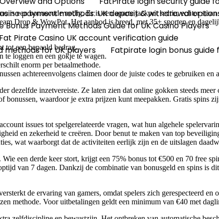
Overview and Options
FatPirate login security guide f
Casino payment methods: UK deposit & withdrawal option
is een bonuscode nodig. Er is een aparte jackpot sectie, echter staan er
ream Drop & WowPot. Het aanbod is breed, met 35+ sporten en dagelij
te Bonus Payment Methods Guide for UK Casino Players
Fat Pirate Casino UK account verification guide
nt tot een bepaald bedrag.
nd methods for UK players
Fatpirate login bonus guide 
in te loggen en een gokje te wagen.
erschilt enorm per betaalmethode.
bonussen achtereenvolgens claimen door de juiste codes te gebruiken en 
er dezelfde inzetvereiste. Ze laten zien dat online gokken steeds meer 
f bonussen, waardoor je extra prijzen kunt meepakken. Gratis spins zijn
account issues tot spelgerelateerde vragen, wat hun algehele spelervar
igheid en zekerheid te creëren. Door benut te maken van top beveilig
es, wat waarborgt dat de activiteiten eerlijk zijn en de uitslagen daad
 Wie een derde keer stort, krijgt een 75% bonus tot €500 en 70 free spi
ptijd van 7 dagen. Dankzij de combinatie van bonusgeld en spins is dit e
versterkt de ervaring van gamers, omdat spelers zich gerespecteerd e
gekozen methode. Voor uitbetalingen geldt een minimum van €40 met dag
tra zelfdiscipline en bewustzijn. Het ontbreken van automatische besc