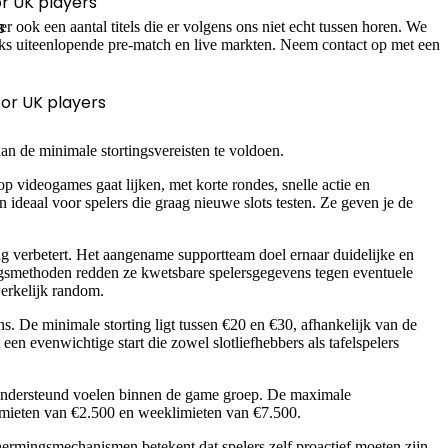
or UK players
s
 ook een aantal titels die er volgens ons niet echt tussen horen. We
ks uiteenlopende pre-match en live markten. Neem contact op met een
for UK players
aan de minimale stortingsvereisten te voldoen.
op videogames gaat lijken, met korte rondes, snelle actie en
 ideaal voor spelers die graag nieuwe slots testen. Ze geven je de
ing verbetert. Het aangename supportteam doel ernaar duidelijke en
ingsmethoden redden ze kwetsbare spelersgegevens tegen eventuele
werkelijk random.
ns. De minimale storting ligt tussen €20 en €30, afhankelijk van de
en evenwichtige start die zowel slotliefhebbers als tafelspelers
n ondersteund voelen binnen de game groep. De maximale
limieten van €2.500 en weeklimieten van €7.500.
hermingsmechanismen betekent dat spelers zelf proactief moeten zijn