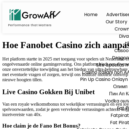
Home
Advertise
Our Story
Performance that Matters
CrownP
Diva
Hoe Fanobet Casino zich aanpast
t
Casool
Dragoni
Het platform startte in 2025 met toegang voor spelers uit Nederland 
Site apostas m
ongeëvenaarde online gamingervaring. Ons platform biedt een diverse 
onze onverzettelijke toewijding aan het bieden van ultra-betrouwbare
Casino italiani non 
met eventuele vragen of zorgen, terwijl ons foutloze mobiele ontwer
Pin Up Casino Onlay
nieuwe hoogten tillen.
Олимп 
Live Casino Gokken Bij Unibet
Пин Ап К
Vodka онла
Van een royale welkomstbonus tot wekelijkse verrassingen en een loyal
Fat P
spelvoorwaarden, zodat je geen vervelende verrassingen achteraf krijgt
inzetvereiste van 40x.
Fatpirat
Fat Pira
Hoe claim je de Fano Bet Bonus?