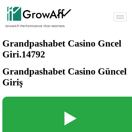
GrowAff Performance that Matters
Grandpashabet Casino Gncel
Giri.14792
Grandpashabet Casino Güncel
Giriş
▶️