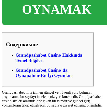
OYNAMAK
Содержимое
Grandpashabet Casino Hakkında
Temel Bilgiler
Grandpashabet Casino’da
Oynanabilir En İyi Oyunlar
Grandpashabet giriş için en güncel ve güvenli yolu bulmayı
arıyorsanız, bu sayfayı incelemeniz gerekmektedir. Grandpashabet,
casino siteleri arasında öne çıkan bir isimdir ve güncel giriş
yöntemlerini takip etmek için bu sayfayı ziyaret etmeniz önemlidir.