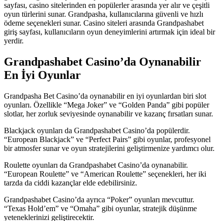
sayfası, casino sitelerinden en popülerler arasında yer alır ve çeşitli
oyun türlerini sunar. Grandpasha, kullanıcılarına güvenli ve hızlı
ödeme seçenekleri sunar. Casino siteleri arasında Grandpashabet
giriş sayfası, kullanıcıların oyun deneyimlerini artırmak için ideal bir
yerdir.
Grandpashabet Casino’da Oynanabilir
En İyi Oyunlar
Grandpasha Bet Casino’da oynanabilir en iyi oyunlardan biri slot
oyunları. Özellikle “Mega Joker” ve “Golden Panda” gibi popüler
slotlar, her zorluk seviyesinde oynanabilir ve kazanç fırsatları sunar.
Blackjack oyunları da Grandpashabet Casino’da popülerdir.
“European Blackjack” ve “Perfect Pairs” gibi oyunlar, profesyonel
bir atmosfer sunar ve oyun stratejilerini geliştirmenize yardımcı olur.
Roulette oyunları da Grandpashabet Casino’da oynanabilir.
“European Roulette” ve “American Roulette” seçenekleri, her iki
tarzda da ciddi kazançlar elde edebilirsiniz.
Grandpashabet Casino’da ayrıca “Poker” oyunları mevcuttur.
“Texas Hold’em” ve “Omaha” gibi oyunlar, stratejik düşünme
yeteneklerinizi geliştirecektir.