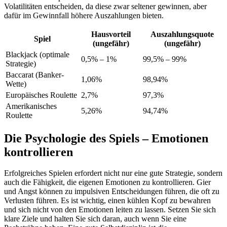
Volatilitäten entscheiden, da diese zwar seltener gewinnen, aber
dafür im Gewinnfall höhere Auszahlungen bieten.
Hausvorteil
Auszahlungsquote
Spiel
(ungefähr)
(ungefähr)
Blackjack (optimale
0,5% – 1%
99,5% – 99%
Strategie)
Baccarat (Banker-
1,06%
98,94%
Wette)
Europäisches Roulette
2,7%
97,3%
Amerikanisches
5,26%
94,74%
Roulette
Die Psychologie des Spiels – Emotionen
kontrollieren
Erfolgreiches Spielen erfordert nicht nur eine gute Strategie, sondern
auch die Fähigkeit, die eigenen Emotionen zu kontrollieren. Gier
und Angst können zu impulsiven Entscheidungen führen, die oft zu
Verlusten führen. Es ist wichtig, einen kühlen Kopf zu bewahren
und sich nicht von den Emotionen leiten zu lassen. Setzen Sie sich
klare Ziele und halten Sie sich daran, auch wenn Sie eine