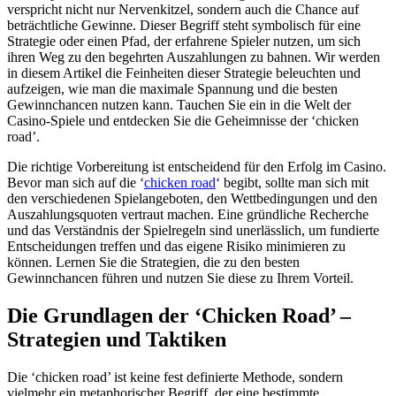
verspricht nicht nur Nervenkitzel, sondern auch die Chance auf
beträchtliche Gewinne. Dieser Begriff steht symbolisch für eine
Strategie oder einen Pfad, der erfahrene Spieler nutzen, um sich
ihren Weg zu den begehrten Auszahlungen zu bahnen. Wir werden
in diesem Artikel die Feinheiten dieser Strategie beleuchten und
aufzeigen, wie man die maximale Spannung und die besten
Gewinnchancen nutzen kann. Tauchen Sie ein in die Welt der
Casino-Spiele und entdecken Sie die Geheimnisse der ‘chicken
road’.
Die richtige Vorbereitung ist entscheidend für den Erfolg im Casino.
Bevor man sich auf die ‘
chicken road
‘ begibt, sollte man sich mit
den verschiedenen Spielangeboten, den Wettbedingungen und den
Auszahlungsquoten vertraut machen. Eine gründliche Recherche
und das Verständnis der Spielregeln sind unerlässlich, um fundierte
Entscheidungen treffen und das eigene Risiko minimieren zu
können. Lernen Sie die Strategien, die zu den besten
Gewinnchancen führen und nutzen Sie diese zu Ihrem Vorteil.
Die Grundlagen der ‘Chicken Road’ –
Strategien und Taktiken
Die ‘chicken road’ ist keine fest definierte Methode, sondern
vielmehr ein metaphorischer Begriff, der eine bestimmte