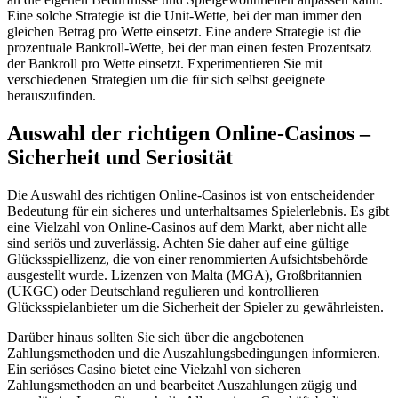
Eine solche Strategie ist die Unit-Wette, bei der man immer den
gleichen Betrag pro Wette einsetzt. Eine andere Strategie ist die
prozentuale Bankroll-Wette, bei der man einen festen Prozentsatz
der Bankroll pro Wette einsetzt. Experimentieren Sie mit
verschiedenen Strategien um die für sich selbst geeignete
herauszufinden.
Auswahl der richtigen Online-Casinos –
Sicherheit und Seriosität
Die Auswahl des richtigen Online-Casinos ist von entscheidender
Bedeutung für ein sicheres und unterhaltsames Spielerlebnis. Es gibt
eine Vielzahl von Online-Casinos auf dem Markt, aber nicht alle
sind seriös und zuverlässig. Achten Sie daher auf eine gültige
Glücksspiellizenz, die von einer renommierten Aufsichtsbehörde
ausgestellt wurde. Lizenzen von Malta (MGA), Großbritannien
(UKGC) oder Deutschland regulieren und kontrollieren
Glücksspielanbieter um die Sicherheit der Spieler zu gewährleisten.
Darüber hinaus sollten Sie sich über die angebotenen
Zahlungsmethoden und die Auszahlungsbedingungen informieren.
Ein seriöses Casino bietet eine Vielzahl von sicheren
Zahlungsmethoden an und bearbeitet Auszahlungen zügig und