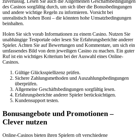
zuverlässig. Lesen Sie auch die Allgemeinen Geschäftsbedingungen
des Casinos sorgfältig durch, um sich über die Bonusbedingungen
und andere wichtige Regeln zu informieren. Vorsicht bei
unrealistisch hohen Boni – die könnten hohe Umsatzbedingungen
beinhalten.
Holen Sie sich vorab Informationen zu einem Casino. Nutzen Sie
unabhängige Testportale oder lesen Sie Erfahrungsberichte anderer
Spieler. Achten Sie auf Bewertungen und Kommentare, um sich ein
umfassendes Bild von dem jeweiligen Casino zu machen. Ein guter
Ruf ist ein wichtiges Kriterium bei der Auswahl eines Online-
Casinos.
Gültige Glücksspiellizenz prüfen.
Sichere Zahlungsmethoden und Auszahlungsbedingungen
überprüfen.
Allgemeine Geschäftsbedingungen sorgfältig lesen.
Erfahrungsberichte anderer Spieler berücksichtigen.
Kundensupport testen.
Bonusangebote und Promotionen –
Clever nutzen
Online-Casinos bieten ihren Spielern oft verschiedene