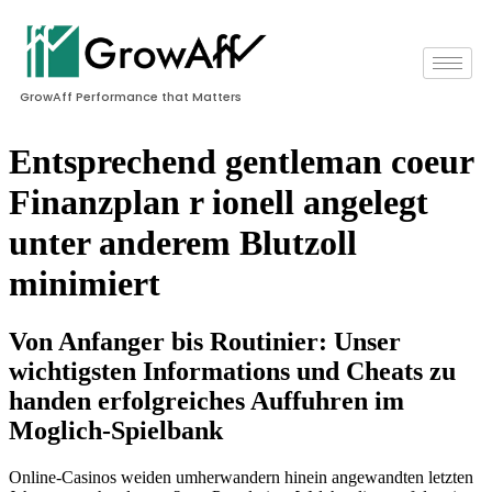
GrowAff Performance that Matters
Entsprechend gentleman coeur
Finanzplan r ionell angelegt
unter anderem Blutzoll
minimiert
Von Anfanger bis Routinier: Unser
wichtigsten Informations und Cheats zu
handen erfolgreiches Auffuhren im
Moglich-Spielbank
Online-Casinos weiden umherwandern hinein angewandten letzten