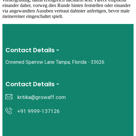
einander daher, vorweg dies Runde hinten feststellen oder einander
via angewandten Ausuben vertraut dahinter anfertigen, bevor male
meinereiner eingeschaltet spielt.
Contact Details -
Crowned Sparrow Lane Tampa, Florida - 33626
Contact Details -
kritika@growaff.com
+91 9999-137126