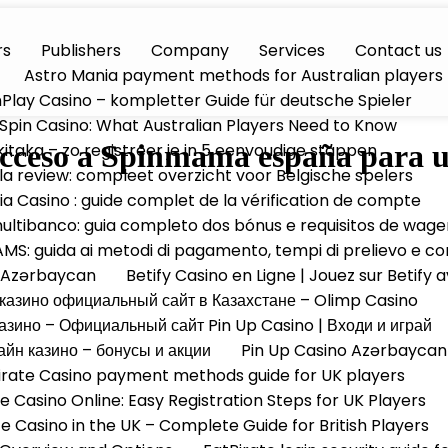
rs
Publishers
Company
Services
Contact us
Astro Mania payment methods for Australian players
lay Casino – kompletter Guide für deutsche Spieler
Spin Casino: What Australian Players Need to Know
 Acceso a Spinmama españa para 
ikitaka – zo registreer je in 5 eenvoudige stappen
a review: compleet overzicht voor Belgische spelers
a Casino : guide complet de la vérification de compte
ultibanco: guia completo dos bónus e requisitos de wage
AAMS: guida ai metodi di pagamento, tempi di prelievo e co
n Azərbaycan
Betify Casino en Ligne | Jouez sur Betify
казино официальный сайт в Казахстане – Olimp Casino
азино – Официальный сайт Pin Up Casino | Входи и играй
йн казино – бонусы и акции
Pin Up Casino Azərbaycan
irate Casino payment methods guide for UK players
e Casino Online: Easy Registration Steps for UK Players
te Casino in the UK – Complete Guide for British Players