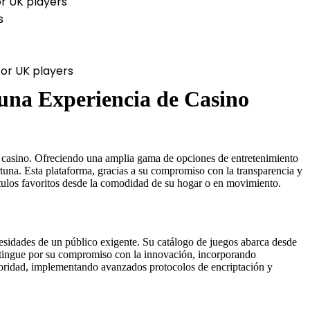
or UK players
s
for UK players
 una Experiencia de Casino
 casino. Ofreciendo una amplia gama de opciones de entretenimiento
rtuna. Esta plataforma, gracias a su compromiso con la transparencia y
títulos favoritos desde la comodidad de su hogar o en movimiento.
esidades de un público exigente. Su catálogo de juegos abarca desde
istingue por su compromiso con la innovación, incorporando
rioridad, implementando avanzados protocolos de encriptación y