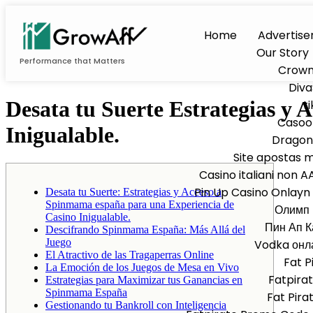
Home
Advertise
Our Story
Performance that Matters
CrownP
Diva
Desata tu Suerte Estrategias y
t
Casool
Inigualable.
Dragoni
Site apostas m
Casino italiani non 
Pin Up Casino Onlay
Desata tu Suerte: Estrategias y Acceso a
Spinmama españa para una Experiencia de
Олимп 
Casino Inigualable.
Пин Ап К
Descifrando Spinmama España: Más Allá del
Juego
Vodka онла
El Atractivo de las Tragaperras Online
Fat P
La Emoción de los Juegos de Mesa en Vivo
Fatpirat
Estrategias para Maximizar tus Ganancias en
Spinmama España
Fat Pira
Gestionando tu Bankroll con Inteligencia