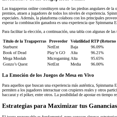
Las tragaperras online constituyen una de las piedras angulares de la 
premios, atraen a jugadores de todos los niveles de experiencia. Spin
especiales. Además, la plataforma colabora con los principales proveed
esperar la combinación ganadora es una experiencia que Spinmama E
Para facilitar la elección, a continuación, una tabla con algunas de la
Título de la Tragaperras
Proveedor
Volatilidad
RTP (Retorno 
Starburst
NetEnt
Baja
96.09%
Book of Dead
Play’n GO
Alta
96.21%
Mega Moolah
Microgaming
Alta
95.65%
Gonzo’s Quest
NetEnt
Media
96.00%
La Emoción de los Juegos de Mesa en Vivo
Para aquellos que buscan una experiencia más auténtica, Spinmama Esp
permiten a los jugadores interactuar con crupieres reales y otros parti
baccarat y el póker, entre otros. La posibilidad de apostar en tiempo r
Estrategias para Maximizar tus Gananci
El juego responsable es fundamental, pero conocer algunas estrategia