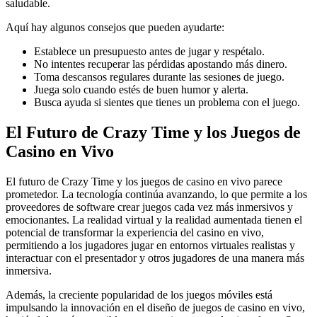
saludable.
Aquí hay algunos consejos que pueden ayudarte:
Establece un presupuesto antes de jugar y respétalo.
No intentes recuperar las pérdidas apostando más dinero.
Toma descansos regulares durante las sesiones de juego.
Juega solo cuando estés de buen humor y alerta.
Busca ayuda si sientes que tienes un problema con el juego.
El Futuro de Crazy Time y los Juegos de
Casino en Vivo
El futuro de Crazy Time y los juegos de casino en vivo parece
prometedor. La tecnología continúa avanzando, lo que permite a los
proveedores de software crear juegos cada vez más inmersivos y
emocionantes. La realidad virtual y la realidad aumentada tienen el
potencial de transformar la experiencia del casino en vivo,
permitiendo a los jugadores jugar en entornos virtuales realistas y
interactuar con el presentador y otros jugadores de una manera más
inmersiva.
Además, la creciente popularidad de los juegos móviles está
impulsando la innovación en el diseño de juegos de casino en vivo,