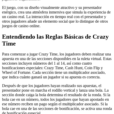
El juego, con su diseño visualmente atractivo y su presentador
enérgico, crea una atmósfera inmersiva que simula la experiencia de
un casino real. La interacción en tiempo real con el presentador y
otros jugadores añade un elemento social que lo distingue de otros
juegos de casino online.
Entendiendo las Reglas Básicas de Crazy
Time
Para comenzar a jugar Crazy Time, los jugadores deben realizar una
apuesta en una de las secciones disponibles en la ruleta virtual. Estas
secciones incluyen números del 1 al 14, así como cuatro
bonificaciones especiales: Crazy Time, Cash Hunt, Coin Flip y
Wheel of Fortune. Cada sección tiene un multiplicador asociado,
que indica cuánto ganará un jugador si su apuesta es correcta.
Después de que los jugadores hayan realizado sus apuestas, el
presentador pone en marcha el rodillo vertical y lanza una bola. La
sección donde caiga la bola determina el resultado de la ronda. Si la
bola cae en un número, todos los jugadores que hayan apostado en
ese número reciben un pago según el multiplicador asociado. Si la
bola cae en una de las secciones de bonificación, se activa una ronda
de bonificación especial.