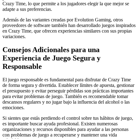
Crazy Time, lo que permite a los jugadores elegir la que mejor se
adapte a sus preferencias.
Además de las variantes creadas por Evolution Gaming, otros
proveedores de software también han desarrollado juegos inspirados
en Crazy Time, que ofrecen experiencias similares con sus propias
variaciones.
Consejos Adicionales para una
Experiencia de Juego Segura y
Responsable
El juego responsable es fundamental para disfrutar de Crazy Time
de forma segura y divertida. Establecer límites de apuesta, gestionar
el presupuesto y evitar perseguir pérdidas son prácticas importantes
para evitar problemas de juego. También es recomendable tomar
descansos regulares y no jugar bajo la influencia del alcohol o las
emociones.
Si sientes que estás perdiendo el control sobre tus hábitos de juego,
es importante buscar ayuda profesional. Existen numerosas
organizaciones y recursos disponibles para ayudar a las personas
con problemas de juego a recuperarse y mantener una vida