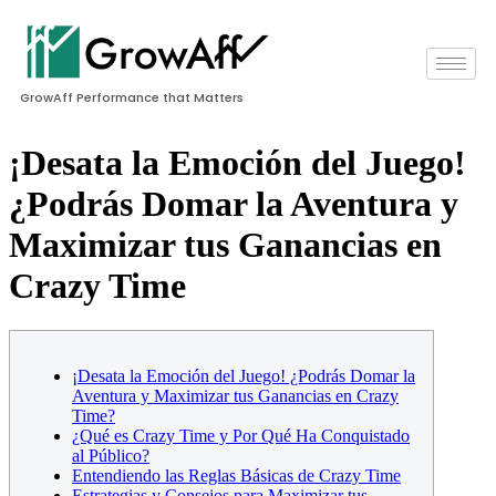
GrowAff Performance that Matters
¡Desata la Emoción del Juego!
¿Podrás Domar la Aventura y
Maximizar tus Ganancias en
Crazy Time
¡Desata la Emoción del Juego! ¿Podrás Domar la
Aventura y Maximizar tus Ganancias en Crazy
Time?
¿Qué es Crazy Time y Por Qué Ha Conquistado
al Público?
Entendiendo las Reglas Básicas de Crazy Time
Estrategias y Consejos para Maximizar tus