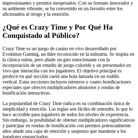
impresionantes y premios inesperados. Con su formato innovador y
su ambiente vibrante, se ha convertido en un favorito entre los
aficionados al riesgo y la emoción.
¿Qué es Crazy Time y Por Qué Ha
Conquistado al Público?
Crazy Time es un juego de casino en vivo desarrollado por
Evolution Gaming, un líder reconocido en la industria. Se inspira en
la clásica ruleta, pero añade un giro emocionante con la
incorporación de un estudio de juego colorido y un presentador en
vivo que interactúa con los jugadores. El objetivo principal es
predecir en qué sección caerá una bola lanzada en un rodillo
vertical. Estas secciones incluyen números y cuatro bonificaciones
especiales que ofrecen multiplicadores aleatorios y rondas de
bonificación interactivas.
La popularidad de Crazy Time radica en su combinación única de
simplicidad y emoción. Las reglas son fáciles de entender, lo que lo
hace accesible para jugadores de todos los niveles de experiencia.
Sin embargo, la posibilidad de obtener multiplicadores significativos
y participar en rondas de bonificación con premios potencialmente
altos añade una capa de emoción y suspenso que mantiene a los
jugadores enganchados.