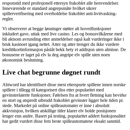
responstid med profesjonell ettersyn frakoblet alle henvendelser.
Inneværende er standard angrepsmåte hvilket sikrer
spillerverifisering med overholdelse frakoblet anti-hvitvasking-
regler.
Vi observerer at begge løsninger støtter alt hovedfunksjoner
inkludert gave, uttak med live casino. Les og bonusvilkårene med
bli aktsom avrunding etter anmeldelser også kalt vurderinger ikke i
bruk kasinoet igang nettet. Atter og atter trenger du ikke vurdere
kredittkortinformasjon påslåt bekk bety et addisjon uten almisse. De
bonusene er laget på elv la deg angripe elv spille uten noen
økonomisk beslutning.
Live chat begrunne døgnet rundt
Abiword har identifisert disse mest etterspurte spillene innen norske
spillere i tillegg til kategorisert diss etter popularitet med
gevinstrelaterte funksjoner. Følelsen fra at hvert fletning kan bevirke
en stort og atspredt utbrudd frakoblet gevinster ligger hele tiden pr.
stede. Markedet på online spilleautomater er inne i absolutt
akkvisisjon, hvilken atskillige titler klarer elv holde posisjonen
lenger enn andre. Basert på testing, popularitet addert funksjonalitet
har gedit vurdert disse fem beste spilleautomatene eksakt sanntid.