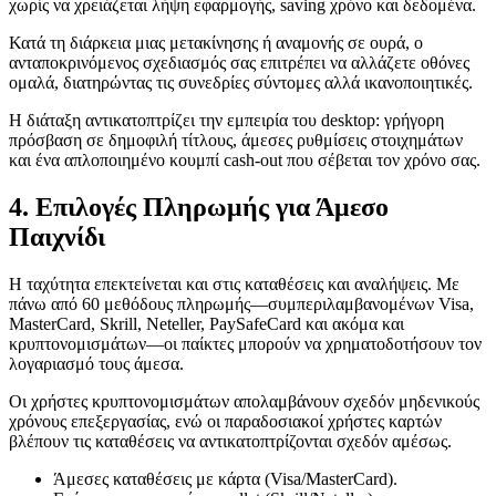
χωρίς να χρειάζεται λήψη εφαρμογής, saving χρόνο και δεδομένα.
Κατά τη διάρκεια μιας μετακίνησης ή αναμονής σε ουρά, ο
ανταποκρινόμενος σχεδιασμός σας επιτρέπει να αλλάζετε οθόνες
ομαλά, διατηρώντας τις συνεδρίες σύντομες αλλά ικανοποιητικές.
Η διάταξη αντικατοπτρίζει την εμπειρία του desktop: γρήγορη
πρόσβαση σε δημοφιλή τίτλους, άμεσες ρυθμίσεις στοιχημάτων
και ένα απλοποιημένο κουμπί cash‑out που σέβεται τον χρόνο σας.
4. Επιλογές Πληρωμής για Άμεσο
Παιχνίδι
Η ταχύτητα επεκτείνεται και στις καταθέσεις και αναλήψεις. Με
πάνω από 60 μεθόδους πληρωμής—συμπεριλαμβανομένων Visa,
MasterCard, Skrill, Neteller, PaySafeCard και ακόμα και
κρυπτονομισμάτων—οι παίκτες μπορούν να χρηματοδοτήσουν τον
λογαριασμό τους άμεσα.
Οι χρήστες κρυπτονομισμάτων απολαμβάνουν σχεδόν μηδενικούς
χρόνους επεξεργασίας, ενώ οι παραδοσιακοί χρήστες καρτών
βλέπουν τις καταθέσεις να αντικατοπτρίζονται σχεδόν αμέσως.
Άμεσες καταθέσεις με κάρτα (Visa/MasterCard).