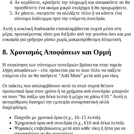
Αν κερδίσετε, κρατήστε την πληρωμή και αποφασίστε αν θα
προσθέσετε ένα ακόμα μικρό στοίχημα ή θα προχωρήσετε.
Αν χάσετε, σκεφτείτε να αλλάξετε τίτλο ή να κάνετε ένα
σύντομο διάλειμμα πριν την επόμενη συνεδρία.
Αυτή η κυκλική διαδικασία επαναλαμβάνεται συχνά μέσα στη
μέρα, προσφέροντας τόσο μια διέξοδο από την ρουτίνα όσο και μια
ευκαιρία για γρήγορο ρίσκο χωρίς μακροπρόθεσμη δέσμευση.
8. Χρονισμός Αποφάσεων και Ορμή
Η συγκίνηση των σύντομων συνεδριών βρίσκεται στην ταχεία
λήψη αποφάσεων—είτε πρόκειται για το ποιο τίτλο να παίξετε
επόμενα είτε αν θα πατήσετε “Add More” μετά από μια νίκη.
Οι παίκτες που απολαμβάνουν αυτό το στυλ συχνά θέτουν
προσωπικά όρια στον χρόνο ή τα χρήματα ανά συνεδρία· μπορούν
να πουν “θα παίξω για δέκα λεπτά ή μέχρι να χάσω €10.” Αυτή η
αυτορύθμιση διατηρεί την εμπειρία συναρπαστική αλλά
διαχειρίσιμη.
Παιχνίδι με χρονικά όρια (π.χ., 10–15 λεπτά).
Χρηματικά όρια ανά συνεδρία (π.χ., €10 ανά δέκα λεπτά).
Ψηφιακές επιβεβαιώσεις μετά από κάθε νίκη ή ήττα για να
αποφασίσετε αν θα συνεχίσετε.