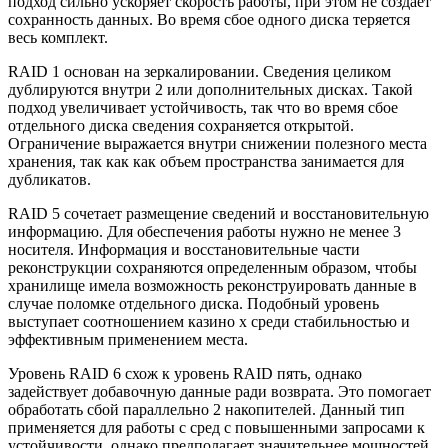
подход сильно ускоряет скорость работы, при этом не создает
сохранность данных. Во время сбое одного диска теряется
весь комплект.
RAID 1 основан на зеркалировании. Сведения целиком
дублируются внутри 2 или дополнительных дисках. Такой
подход увеличивает устойчивость, так что во время сбое
отдельного диска сведения сохраняется открытой.
Ограничение выражается внутри снижении полезного места
хранения, так как как объем пространства занимается для
дубликатов.
RAID 5 сочетает размещение сведений и восстановительную
информацию. Для обеспечения работы нужно не менее 3
носителя. Информация и восстановительные части
реконструкции сохраняются определенным образом, чтобы
хранилище имела возможность реконструировать данные в
случае поломке отдельного диска. Подобный уровень
выступает соотношением казино х среди стабильностью и
эффективным применением места.
Уровень RAID 6 схож к уровень RAID пять, однако
задействует добавочную данные ради возврата. Это помогает
обработать сбой параллельно 2 накопителей. Данный тип
применяется для работы с сред с повышенными запросами к
устойчивости, однако предполагает значительнее мощностей