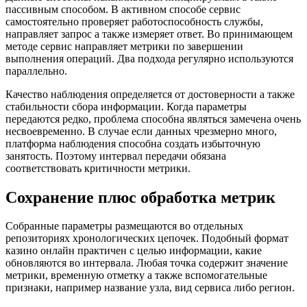
пассивным способом. В активном способе сервис
самостоятельно проверяет работоспособность службы,
направляет запрос а также измеряет ответ. Во принимающем
методе сервис направляет метрики по завершении
выполнения операций. Два подхода регулярно используются
параллельно.
Качество наблюдения определяется от достоверности а также
стабильности сбора информации. Когда параметры
передаются редко, проблема способна являться замечена очень
несвоевременно. В случае если данных чрезмерно много,
платформа наблюдения способна создать избыточную
занятость. Поэтому интервал передачи обязана
соответствовать критичности метрики.
Сохранение плюс обработка метрик
Собранные параметры размещаются во отдельных
репозиториях хронологических цепочек. Подобный формат
казино онлайн практичен с целью информации, какие
обновляются во интервала. Любая точка содержит значение
метрики, временную отметку а также вспомогательные
признаки, например название узла, вид сервиса либо регион.