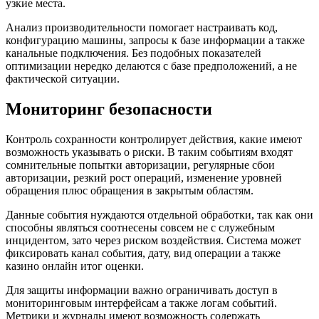
узкие места.
Анализ производительности помогает настраивать код,
конфигурацию машины, запросы к базе информации а также
канальные подключения. Без подобных показателей
оптимизации нередко делаются с базе предположений, а не
фактической ситуации.
Мониторинг безопасности
Контроль сохранности контролирует действия, какие имеют
возможность указывать о риски. В таким событиям входят
сомнительные попытки авторизации, регулярные сбои
авторизации, резкий рост операций, изменение уровней
обращения плюс обращения в закрытым областям.
Данные события нуждаются отдельной обработки, так как они
способны являться соотнесены совсем не с служебным
инцидентом, зато через риском воздействия. Система может
фиксировать канал события, дату, вид операции а также
казино онлайн итог оценки.
Для защиты информации важно ограничивать доступ в
мониторинговым интерфейсам а также логам событий.
Метрики и журналы имеют возможность содержать