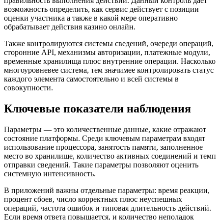
правильность выполнения действий. Данный контроль дает
возможность определить, как сервис действует с позиции
оценки участника а также в какой мере оперативно
обрабатывает действия казино онлайн.
Также контролируются системы сведений, очереди операций,
сторонние API, механизмы авторизации, платежные модули,
временные хранилища плюс внутренние операции. Насколько
многоуровневее система, тем значимее контролировать статус
каждого элемента самостоятельно и всей системы в
совокупности.
Ключевые показатели наблюдения
Параметры — это количественные данные, какие отражают
состояние платформы. Среди ключевым параметрам входят
использование процессора, занятость памяти, заполненное
место во хранилище, количество активных соединений и темп
отправки сведений. Такие параметры позволяют оценить
системную интенсивность.
В приложений важны отдельные параметры: время реакции,
процент сбоев, число корректных плюс неуспешных
операций, частота ошибок и типовая длительность действий.
Если время ответа повышается, и количество неполадок