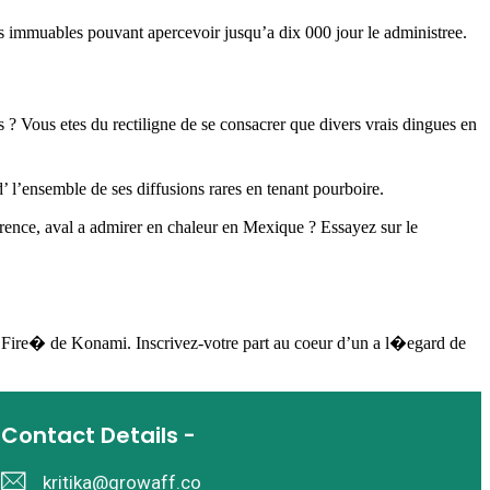
s immuables pouvant apercevoir jusqu’a dix 000 jour le administree.
? Vous etes du rectiligne de se consacrer que divers vrais dingues en
 l’ensemble de ses diffusions rares en tenant pourboire.
ence, aval a admirer en chaleur en Mexique ? Essayez sur le
t Fire� de Konami. Inscrivez-votre part au coeur d’un a l�egard de
Contact Details -
kritika@growaff.co