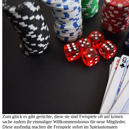
Zum glück es gibt gerüchte, diese sie sind Freispiele oft auf keinen
sache zudem ihr einmaliger Willkommensbonus für neue Mitglieder.
Diese ausfindig machen die Freispiele sofort im Spielautomaten