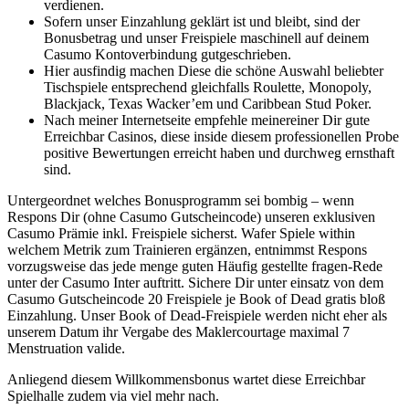
verdienen.
Sofern unser Einzahlung geklärt ist und bleibt, sind der
Bonusbetrag und unser Freispiele maschinell auf deinem
Casumo Kontoverbindung gutgeschrieben.
Hier ausfindig machen Diese die schöne Auswahl beliebter
Tischspiele entsprechend gleichfalls Roulette, Monopoly,
Blackjack, Texas Wacker’em und Caribbean Stud Poker.
Nach meiner Internetseite empfehle meinereiner Dir gute
Erreichbar Casinos, diese inside diesem professionellen Probe
positive Bewertungen erreicht haben und durchweg ernsthaft
sind.
Untergeordnet welches Bonusprogramm sei bombig – wenn
Respons Dir (ohne Casumo Gutscheincode) unseren exklusiven
Casumo Prämie inkl. Freispiele sicherst. Wafer Spiele within
welchem Metrik zum Trainieren ergänzen, entnimmst Respons
vorzugsweise das jede menge guten Häufig gestellte fragen-Rede
unter der Casumo Inter auftritt. Sichere Dir unter einsatz von dem
Casumo Gutscheincode 20 Freispiele je Book of Dead gratis bloß
Einzahlung. Unser Book of Dead-Freispiele werden nicht eher als
unserem Datum ihr Vergabe des Maklercourtage maximal 7
Menstruation valide.
Anliegend diesem Willkommensbonus wartet diese Erreichbar
Spielhalle zudem via viel mehr nach.