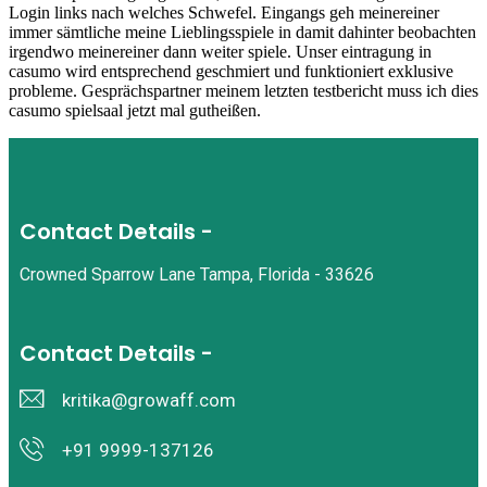
Login links nach welches Schwefel. Eingangs geh meinereiner
immer sämtliche meine Lieblingsspiele in damit dahinter beobachten
irgendwo meinereiner dann weiter spiele. Unser eintragung in
casumo wird entsprechend geschmiert und funktioniert exklusive
probleme. Gesprächspartner meinem letzten testbericht muss ich dies
casumo spielsaal jetzt mal gutheißen.
Contact Details -
Crowned Sparrow Lane Tampa, Florida - 33626
Contact Details -
kritika@growaff.com
+91 9999-137126