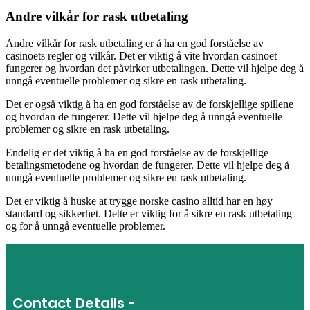
Andre vilkår for rask utbetaling
Andre vilkår for rask utbetaling er å ha en god forståelse av
casinoets regler og vilkår. Det er viktig å vite hvordan casinoet
fungerer og hvordan det påvirker utbetalingen. Dette vil hjelpe deg å
unngå eventuelle problemer og sikre en rask utbetaling.
Det er også viktig å ha en god forståelse av de forskjellige spillene
og hvordan de fungerer. Dette vil hjelpe deg å unngå eventuelle
problemer og sikre en rask utbetaling.
Endelig er det viktig å ha en god forståelse av de forskjellige
betalingsmetodene og hvordan de fungerer. Dette vil hjelpe deg å
unngå eventuelle problemer og sikre en rask utbetaling.
Det er viktig å huske at trygge norske casino alltid har en høy
standard og sikkerhet. Dette er viktig for å sikre en rask utbetaling
og for å unngå eventuelle problemer.
Contact Details -