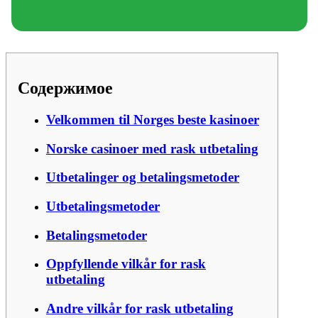
Содержимое
Velkommen til Norges beste kasinoer
Norske casinoer med rask utbetaling
Utbetalinger og betalingsmetoder
Utbetalingsmetoder
Betalingsmetoder
Oppfyllende vilkår for rask
utbetaling
Andre vilkår for rask utbetaling