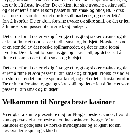
det er lett å forstå hvorfor. De er kjent for sine trygge og sikre spill,
og det er lett å finne et som passer til din smak og budsjett. Norsk
casino er en stor del av det norske spillmarkedet, og det er lett å
forstå hvorfor. De er kjent for sine trygge og sikre spill, og det er lett
å finne et som passer til din smak og budsjett.
Det er derfor at det er viktig å velge et trygt og sikker casino, og det
er lett å finne et som passer til din smak og budsjett. Norske casino
er en stor del av det norske spillmarkedet, og det er lett å forstå
hvorfor. De er kjent for sine trygge og sikre spill, og det er lett å
finne et som passer til din smak og budsjett.
Det er derfor at det er viktig å velge et trygt og sikker casino, og det
er lett å finne et som passer til din smak og budsjett. Norsk casino er
en stor del av det norske spillmarkedet, og det er lett å forstå hvorfor.
De er kjent for sine trygge og sikre spill, og det er lett å finne et som
passer til din smak og budsjett.
Velkommen til Norges beste kasinoer
Vi er glad å kunne presentere deg for Norges beste kasinoer, hvor du
kan oppleve det aller beste av online kasinoer i Norge. Våre
kasinoer er godkjente av norske myndigheter og er kjent for sin
høykvaliterte spill og sikkerhet.