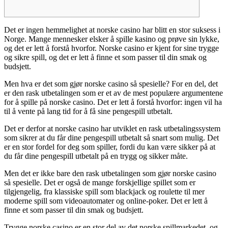
Det er ingen hemmelighet at norske casino har blitt en stor suksess i
Norge. Mange mennesker elsker å spille kasino og prøve sin lykke,
og det er lett å forstå hvorfor. Norske casino er kjent for sine trygge
og sikre spill, og det er lett å finne et som passer til din smak og
budsjett.
Men hva er det som gjør norske casino så spesielle? For en del, det
er den rask utbetalingen som er et av de mest populære argumentene
for å spille på norske casino. Det er lett å forstå hvorfor: ingen vil ha
til å vente på lang tid for å få sine pengespill utbetalt.
Det er derfor at norske casino har utviklet en rask utbetalingssystem
som sikrer at du får dine pengespill utbetalt så snart som mulig. Det
er en stor fordel for deg som spiller, fordi du kan være sikker på at
du får dine pengespill utbetalt på en trygg og sikker måte.
Men det er ikke bare den rask utbetalingen som gjør norske casino
så spesielle. Det er også de mange forskjellige spillet som er
tilgjengelig, fra klassiske spill som blackjack og roulette til mer
moderne spill som videoautomater og online-poker. Det er lett å
finne et som passer til din smak og budsjett.
Trygge norske casino er en stor del av det norske spillmarkedet, og