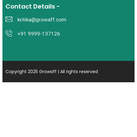
Contact Details -
kritika@growaff.com
+91 9999-137126
Copyright 2025 Growaff | All rights reserved