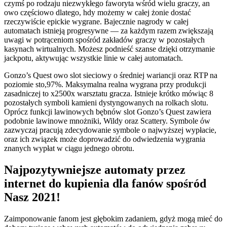
czymś po rodzaju niezwykłego faworyta wśród wielu graczy, an
owo częściowo dlatego, hdy możemy w całej żonie dostać
rzeczywiście epickie wygrane. Bajecznie nagrody w całej
automatach istnieją progresywne — za każdym razem zwiększają
uwagi w potrąceniom spośród zakładów graczy w pozostałych
kasynach wirtualnych. Możesz podnieść szanse dzięki otrzymanie
jackpotu, aktywując wszystkie linie w całej automatach.
Gonzo’s Quest owo slot sieciowy o średniej wariancji oraz RTP na
poziomie sto,97%. Maksymalna realna wygrana przy produkcji
zasadniczej to x2500x warsztatu gracza. Istnieje krótko mówiąc 8
pozostałych symboli kamieni dystyngowanych na rolkach slotu.
Oprócz funkcji lawinowych bębnów slot Gonzo’s Quest zawiera
podobnie lawinowe mnożniki, Wildy oraz Scattery. Symbole ów
zazwyczaj pracują zdecydowanie symbole o najwyższej wypłacie,
oraz ich związek może doprowadzić do odwiedzenia wygrania
znanych wypłat w ciągu jednego obrotu.
Najpozytywniejsze automaty przez
internet do kupienia dla fanów spośród
Nasz 2021!
Zaimponowanie fanom jest głębokim zadaniem, gdyż mogą mieć do