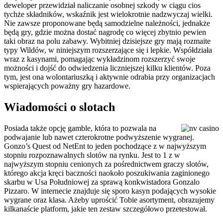
deweloper przewidział naliczanie osobnej szkody w ciągu cios
tychże składników, wskaźnik jest wielokrotnie nadzwyczaj wielki.
Nie zawsze proponowane będą samodzielne należności, jednakże
będą gry, gdzie można dostać nagrodę co więcej zbytnio pewien
taki obraz na polu zabawy. Wybitniej dzisiejsze gry mają rozmaite
typy Wildów, w niniejszym rozszerzające się i lepkie. Współdziała
wraz z kasynami, pomagając wykładzinom rozszerzyć swoje
możności i dojść do odwiedzenia liczniejszej kilku klientów. Poza
tym, jest ona wolontariuszką i aktywnie odrabia przy organizacjach
wspierających poważny gry hazardowe.
Wiadomości o slotach
Posiada także opcję gamble, która to pozwala na
podwajanie lub nawet czterokrotne podwyższenie wygranej.
Gonzo’s Quest od NetEnt to jeden pochodzące z w najwyższym
stopniu rozpoznawalnych slotów na rynku. Jest to 1 z w
najwyższym stopniu cenionych za pośrednictwem graczy slotów,
którego akcja kręci baczności naokoło poszukiwania zaginionego
skarbu w Usa Południowej za sprawą konkwistadora Gonzalo
Pizzaro. W internecie znajduje się sporo kasyn podających wysokie
wygrane oraz klasa. Ażeby uprościć Tobie asortyment, obrazujemy
kilkanaście platform, jakie ten zestaw szczegółowo przetestował.