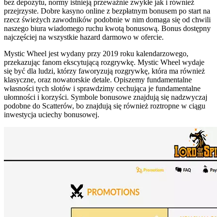
bez depozytu, normy istnieją przeważnie zwykłe jak i również
przejrzyste. Dobre kasyno online z bezpłatnym bonusem po start na
rzecz świeżych zawodników podobnie w nim domaga się od chwili
naszego biura wiadomego ruchu kwotą bonusową. Bonus dostępny
najczęściej na wszystkie hazard darmowo w ofercie.
Mystic Wheel jest wydany przy 2019 roku kalendarzowego,
przekazując fanom ekscytującą rozgrywkę. Mystic Wheel wydaje
się być dla ludzi, którzy faworyzują rozgrywkę, która ma również
klasyczne, oraz nowatorskie detale. Opiszemy fundamentalne
własności tych slotów i sprawdzimy cechująca je fundamentalne
ułomności i korzyści. Symbole bonusowe znajdują się nadzwyczaj
podobne do Scatterów, bo znajdują się również roztropne w ciągu
inwestycja uciechy bonusowej.