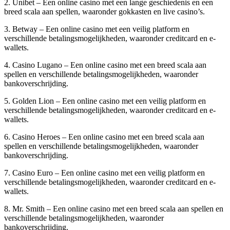
2. Unibet – Een online casino met een lange geschiedenis en een
breed scala aan spellen, waaronder gokkasten en live casino’s.
3. Betway – Een online casino met een veilig platform en
verschillende betalingsmogelijkheden, waaronder creditcard en e-
wallets.
4. Casino Lugano – Een online casino met een breed scala aan
spellen en verschillende betalingsmogelijkheden, waaronder
bankoverschrijding.
5. Golden Lion – Een online casino met een veilig platform en
verschillende betalingsmogelijkheden, waaronder creditcard en e-
wallets.
6. Casino Heroes – Een online casino met een breed scala aan
spellen en verschillende betalingsmogelijkheden, waaronder
bankoverschrijding.
7. Casino Euro – Een online casino met een veilig platform en
verschillende betalingsmogelijkheden, waaronder creditcard en e-
wallets.
8. Mr. Smith – Een online casino met een breed scala aan spellen en
verschillende betalingsmogelijkheden, waaronder
bankoverschrijding.