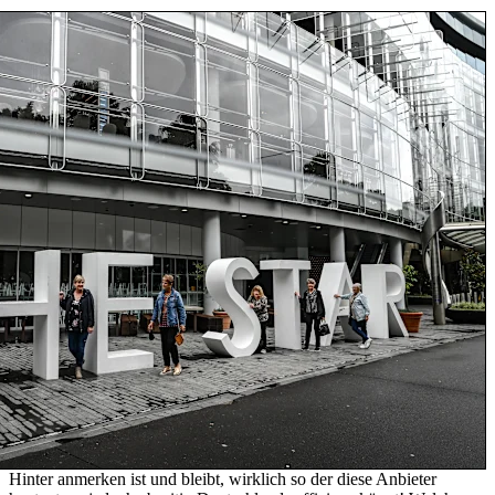
Hinter anmerken ist und bleibt, wirklich so der diese Anbieter