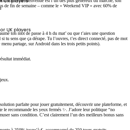
or UK players
s. Son bonus de bienvenue est l’un des plus généreux du marché, son
s bonus de fin de semaine – comme le « Weekend VIP » avec 60% de
s
for UK players
 paumé ton mot de passe à 4 h du mat’ ou que t’aies une question
 si tu sens que ça dérape. Tu l’ouvres, t’es direct connecté, pas de mot
le menu partage, sur Android dans les trois petits points).
résultat immédiat.
 jeux.
a solution parfaite pour jouer gratuitement, découvrir une plateforme, et
 je le recommande les yeux fermés ✨. J’adore leur politique “no
’amuser sans condition. C’est clairement l’un des meilleurs bonus sans
e monte à 250% jusqu’à €, accompagné de 250 tours gratuits