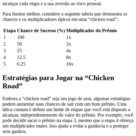
alcançar cada etapa e a sua aversão ao risco pessoal.
Para ilustrar melhor, considere a seguinte tabela que demonstra as
chances e os multiplicadores típicos em uma “chicken road”:
Etapa
Chance de Sucesso (%)
Multiplicador do Prêmio
1
100
1x
2
50
2x
3
25
4x
4
12.5
8x
5
6.25
16x
Estratégias para Jogar na “Chicken
Road”
Embora a “chicken road” seja um jogo de azar, algumas estratégias
podem aumentar suas chances de sair com um bom prêmio. Uma
tática comum é definir um limite de etapas que você está disposto a
alcançar, independentemente do valor do prêmio. Por exemplo, você
pode decidir sacar o prêmio na etapa 3, mesmo que a etapa 4 ofereça
um multiplicador maior. Isso ajuda a evitar a ganância e a proteger
seus ganhos.