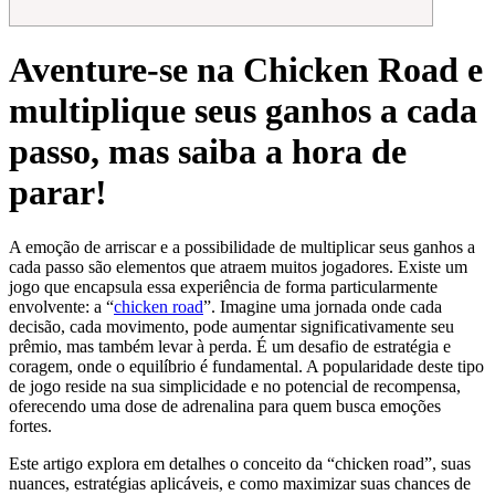
Aventure-se na Chicken Road e
multiplique seus ganhos a cada
passo, mas saiba a hora de
parar!
A emoção de arriscar e a possibilidade de multiplicar seus ganhos a
cada passo são elementos que atraem muitos jogadores. Existe um
jogo que encapsula essa experiência de forma particularmente
envolvente: a “
chicken road
”. Imagine uma jornada onde cada
decisão, cada movimento, pode aumentar significativamente seu
prêmio, mas também levar à perda. É um desafio de estratégia e
coragem, onde o equilíbrio é fundamental. A popularidade deste tipo
de jogo reside na sua simplicidade e no potencial de recompensa,
oferecendo uma dose de adrenalina para quem busca emoções
fortes.
Este artigo explora em detalhes o conceito da “chicken road”, suas
nuances, estratégias aplicáveis, e como maximizar suas chances de