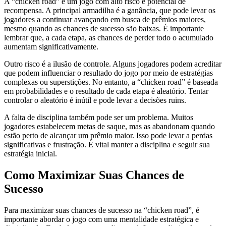
A “chicken road” é um jogo com alto risco e potencial de
recompensa. A principal armadilha é a ganância, que pode levar os
jogadores a continuar avançando em busca de prêmios maiores,
mesmo quando as chances de sucesso são baixas. É importante
lembrar que, a cada etapa, as chances de perder todo o acumulado
aumentam significativamente.
Outro risco é a ilusão de controle. Alguns jogadores podem acreditar
que podem influenciar o resultado do jogo por meio de estratégias
complexas ou superstições. No entanto, a “chicken road” é baseada
em probabilidades e o resultado de cada etapa é aleatório. Tentar
controlar o aleatório é inútil e pode levar a decisões ruins.
A falta de disciplina também pode ser um problema. Muitos
jogadores estabelecem metas de saque, mas as abandonam quando
estão perto de alcançar um prêmio maior. Isso pode levar a perdas
significativas e frustração. É vital manter a disciplina e seguir sua
estratégia inicial.
Como Maximizar Suas Chances de
Sucesso
Para maximizar suas chances de sucesso na “chicken road”, é
importante abordar o jogo com uma mentalidade estratégica e