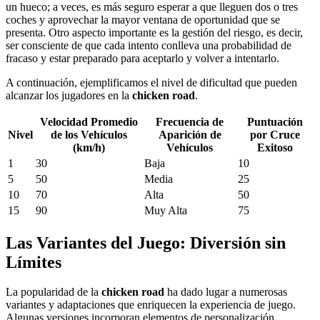
un hueco; a veces, es más seguro esperar a que lleguen dos o tres
coches y aprovechar la mayor ventana de oportunidad que se
presenta. Otro aspecto importante es la gestión del riesgo, es decir,
ser consciente de que cada intento conlleva una probabilidad de
fracaso y estar preparado para aceptarlo y volver a intentarlo.
A continuación, ejemplificamos el nivel de dificultad que pueden
alcanzar los jugadores en la
chicken road
.
Velocidad Promedio
Frecuencia de
Puntuación
Nivel
de los Vehículos
Aparición de
por Cruce
(km/h)
Vehículos
Exitoso
1
30
Baja
10
5
50
Media
25
10
70
Alta
50
15
90
Muy Alta
75
Las Variantes del Juego: Diversión sin
Límites
La popularidad de la
chicken road
ha dado lugar a numerosas
variantes y adaptaciones que enriquecen la experiencia de juego.
Algunas versiones incorporan elementos de personalización,