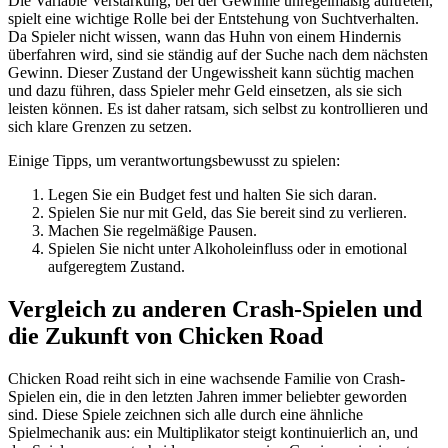
Die Variable Verstärkung, bei der Gewinne unregelmäßig auftreten,
spielt eine wichtige Rolle bei der Entstehung von Suchtverhalten.
Da Spieler nicht wissen, wann das Huhn von einem Hindernis
überfahren wird, sind sie ständig auf der Suche nach dem nächsten
Gewinn. Dieser Zustand der Ungewissheit kann süchtig machen
und dazu führen, dass Spieler mehr Geld einsetzen, als sie sich
leisten können. Es ist daher ratsam, sich selbst zu kontrollieren und
sich klare Grenzen zu setzen.
Einige Tipps, um verantwortungsbewusst zu spielen:
Legen Sie ein Budget fest und halten Sie sich daran.
Spielen Sie nur mit Geld, das Sie bereit sind zu verlieren.
Machen Sie regelmäßige Pausen.
Spielen Sie nicht unter Alkoholeinfluss oder in emotional
aufgeregtem Zustand.
Vergleich zu anderen Crash-Spielen und
die Zukunft von Chicken Road
Chicken Road reiht sich in eine wachsende Familie von Crash-
Spielen ein, die in den letzten Jahren immer beliebter geworden
sind. Diese Spiele zeichnen sich alle durch eine ähnliche
Spielmechanik aus: ein Multiplikator steigt kontinuierlich an, und