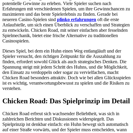
potentielle Gewinne zu erleben. Viele Spieler suchen nach
Erfahrungen mit verschiedenen Spielen, um ihre Gewinnchancen zu
maximieren und das beste Spielerlebnis zu finden. Gerade bei
neueren Casino-Spielen sind
plinko erfahrungen
oft die erste
Anlaufstelle, um sich einen Überblick zu verschaffen und Strategien
zu entwickeln. Chicken Road, mit seiner einfachen aber fesselnden
Spielmechanik, bietet eine frische Alternative zu traditionellen
Casinospielen.
Dieses Spiel, bei dem ein Huhn einen Weg entlangläuft und der
Spieler versucht, den richtigen Zeitpunkt für die Auszahlung zu
finden, erfordert sowohl Glück als auch strategisches Denken. Die
Spannung steigt mit jedem Schritt des Huhns, und die Möglichkeit,
den Einsatz zu verdoppeln oder sogar zu vervielfachen, macht
Chicken Road besonders attraktiv. Doch wie bei allen Glücksspielen
ist es wichtig, verantwortungsbewusst zu spielen und die Risiken zu
verstehen.
Chicken Road: Das Spielprinzip im Detail
Chicken Road erfreut sich wachsender Beliebtheit, was sich in
zahlreichen Berichten und Diskussionen widerspiegelt. Das
Spielprinzip ist denkbar einfach: ein Huhn bewegt sich automatisch
auf einer Straße vorwärts, und der Spieler muss entscheiden, wann