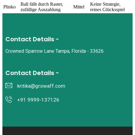
Ball fällt durch Raster,
Keine Strategie,
Plinko
Mittel
zufällige Auszahlung
reines Glücksspiel
Contact Details -
Crowned Sparrow Lane Tampa, Florida - 33626
Contact Details -
kritika@growaff.com
+91 9999-137126