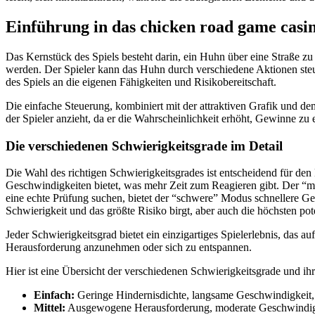
Einführung in das chicken road game casin
Das Kernstück des Spiels besteht darin, ein Huhn über eine Straße zu
werden. Der Spieler kann das Huhn durch verschiedene Aktionen ste
des Spiels an die eigenen Fähigkeiten und Risikobereitschaft.
Die einfache Steuerung, kombiniert mit der attraktiven Grafik und d
der Spieler anzieht, da er die Wahrscheinlichkeit erhöht, Gewinne zu e
Die verschiedenen Schwierigkeitsgrade im Detail
Die Wahl des richtigen Schwierigkeitsgrades ist entscheidend für den
Geschwindigkeiten bietet, was mehr Zeit zum Reagieren gibt. Der “mit
eine echte Prüfung suchen, bietet der “schwere” Modus schnellere Ge
Schwierigkeit und das größte Risiko birgt, aber auch die höchsten po
Jeder Schwierigkeitsgrad bietet ein einzigartiges Spielerlebnis, das a
Herausforderung anzunehmen oder sich zu entspannen.
Hier ist eine Übersicht der verschiedenen Schwierigkeitsgrade und ih
Einfach:
Geringe Hindernisdichte, langsame Geschwindigkeit, 
Mittel:
Ausgewogene Herausforderung, moderate Geschwindigk