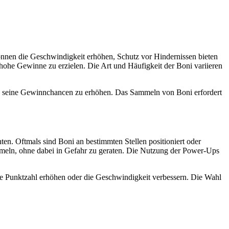
nnen die Geschwindigkeit erhöhen, Schutz vor Hindernissen bieten
 hohe Gewinne zu erzielen. Die Art und Häufigkeit der Boni variieren
und seine Gewinnchancen zu erhöhen. Das Sammeln von Boni erfordert
en. Oftmals sind Boni an bestimmten Stellen positioniert oder
ammeln, ohne dabei in Gefahr zu geraten. Die Nutzung der Power-Ups
ie Punktzahl erhöhen oder die Geschwindigkeit verbessern. Die Wahl