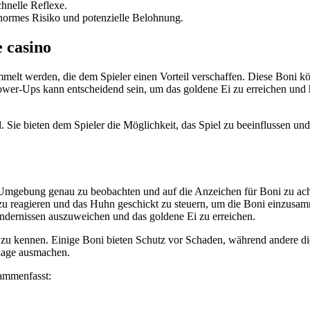
hnelle Reflexe.
normes Risiko und potenzielle Belohnung.
 casino
elt werden, die dem Spieler einen Vorteil verschaffen. Diese Boni kö
 Power-Ups kann entscheidend sein, um das goldene Ei zu erreichen und
 Sie bieten dem Spieler die Möglichkeit, das Spiel zu beeinflussen 
e Umgebung genau zu beobachten und auf die Anzeichen für Boni zu acht
l zu reagieren und das Huhn geschickt zu steuern, um die Boni einzus
indernissen auszuweichen und das goldene Ei zu erreichen.
n zu kennen. Einige Boni bieten Schutz vor Schaden, während andere d
lage ausmachen.
sammenfasst: