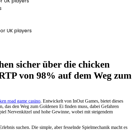
or UK players
s
for UK players
n sicher über die chicken
em RTP von 98% auf dem Weg zum
ken road game casino
. Entwickelt von InOut Games, bietet dieses
Huhn, das den Weg zum Goldenen Ei finden muss, dabei Gefahren
 Spiel Nervenkitzel und hohe Gewinne, wobei mit steigendem
-Erlebnis suchen. Die simple, aber fesselnde Spielmechanik macht es