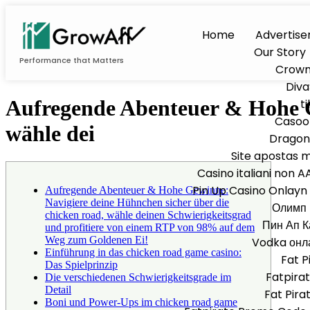
Home
Advertise
Our Story
Performance that Matters
CrownP
Diva
Aufregende Abenteuer & Hohe G
t
Casool
wähle dei
Dragoni
Site apostas m
Casino italiani non 
Pin Up Casino Onlay
Aufregende Abenteuer & Hohe Gewinne:
Navigiere deine Hühnchen sicher über die
Олимп 
chicken road, wähle deinen Schwierigkeitsgrad
Пин Ап К
und profitiere von einem RTP von 98% auf dem
Weg zum Goldenen Ei!
Vodka онла
Einführung in das chicken road game casino:
Fat P
Das Spielprinzip
Fatpirat
Die verschiedenen Schwierigkeitsgrade im
Detail
Fat Pira
Boni und Power-Ups im chicken road game