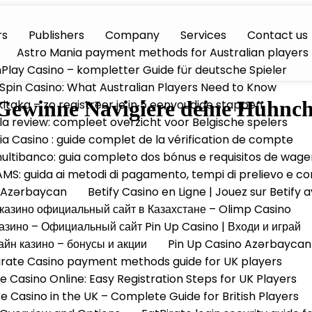
rs
Publishers
Company
Services
Contact us
Astro Mania payment methods for Australian players
lay Casino – kompletter Guide für deutsche Spieler
Spin Casino: What Australian Players Need to Know
ewinne Navigiere deine Hühnchen
ikitaka – zo registreer je in 5 eenvoudige stappen
a review: compleet overzicht voor Belgische spelers
a Casino : guide complet de la vérification de compte
ultibanco: guia completo dos bónus e requisitos de wage
AAMS: guida ai metodi di pagamento, tempi di prelievo e co
n Azərbaycan
Betify Casino en Ligne | Jouez sur Betify
казино официальный сайт в Казахстане – Olimp Casino
азино – Официальный сайт Pin Up Casino | Входи и играй
йн казино – бонусы и акции
Pin Up Casino Azərbaycan
irate Casino payment methods guide for UK players
e Casino Online: Easy Registration Steps for UK Players
te Casino in the UK – Complete Guide for British Players