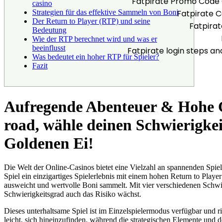
Fatpirate Promo Code 
casino
Fatpirate 
Strategien für das effektive Sammeln von Boni
Der Return to Player (RTP) und seine
Fatpira
Bedeutung
Wie der RTP berechnet wird und was er
beeinflusst
Fatpirate login steps a
Was bedeutet ein hoher RTP für Spieler?
Fazit
Aufregende Abenteuer & Hohe G
road, wähle deinen Schwierigk
Goldenen Ei!
Die Welt der Online-Casinos bietet eine Vielzahl an spannenden Spiel
Spiel ein einzigartiges Spielerlebnis mit einem hohen Return to Pl
ausweicht und wertvolle Boni sammelt. Mit vier verschiedenen Schwie
Schwierigkeitsgrad auch das Risiko wächst.
Dieses unterhaltsame Spiel ist im Einzelspielermodus verfügbar und r
leicht, sich hineinzufinden, während die strategischen Elemente und 