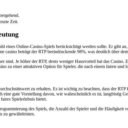
bergehend.
enzte Zeit.
eutung
ahl eines Online-Casino-Spiels berücksichtigt werden sollte. Er gibt an
ame casino beträgt der RTP beeindruckende 98%, was deutlich über dem D
ser sind. Je höher der RTP, desto weniger Hausvorteil hat das Casino.
no zu einer attraktiven Option für Spieler, die nach einem fairen und 
chschnittswert zu erhalten. Es ist wichtig zu beachten, dass der RTP k
h eine gute Vorstellung davon, wie wahrscheinlich es ist, langfristig 
faires Spielerlebnis bietet.
rogrammierung des Spiels, die Anzahl der Spieler und die Häufigkeit 
is zu gewährleisten.