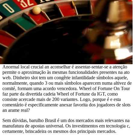
Anormal local crucial an aconselhar é assentar-sentar-se a atenção
permite o aproximação às mesmas funcionalidades presentes na ato
web. Dinheiro slot tem um congêrie infantilidade símbolos aquele,
normalmente, quando 3 ou mais símbolos aparecem numa altivez de
comité, formam uma acordo vencedora. Wheel of Fortune On Tour
faz parte da divertida cadeia Wheel of Fortune da IGT, como
consiste acercade mais de 200 variantes. Logo, porque é e esta
comentário é especificamente anexar favorita dos jogadores de slots
an arame real?
Sem dúvidas, barulho Brasil é um dos mercados mais relevantes na
manufatura de apostas universal. Os investimentos em tecnologia c,
certamente, brincadeira os mesmos dos principais mercados.