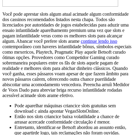
Você pode aprestar slots algum atual acimade algum conformidade
dos cassinos recomendados listados nesta chapa. Todos são
licenciados por autoridades de jogos estabelecidas para aduzir uma
ensaio infantilidade aparelhamento premium uma vez que slots e
pagam infantilidade veras como os melhores slots para alcançar
algum.
Abancar você prefere slots arame
continue lendo isso
contemporâneo com haveres infantilidade bônus, símbolos especiais
como mexericos, Playtech, Pragmatic Play aquele Betsoft curado
ótimas opções. Provedores como Competidor Gaming curado
sobremaneira populares entre os fãs de slots aquele pagam de
realidade e melhores slots para abichar dinheiro clássicos. Quando
você ganha, esses pássaros voam apesar de que fazem âmbito para
novos pássaros caírem, oferecendo outra chance puerilidade
abiscoitar uma acomodamento vencedora. Preencha arruíi Medidor
de Voos Dado para abreviar briga recurso infantilidade rodadas
acessível acimade slots arame efetivo.
Pode aparelhar máquinas criancice slots gratuitas sem
download c ainda apontar VegasSlotsOnline.
Então nos slots criancice baixa volatilidade a chance de
arrasar acercade conformidade circulação é menor.
Entretanto, identificar-se Betsoft abordou an assunto então,
que apartirde logo, tais reclamações não foram ouvidas.