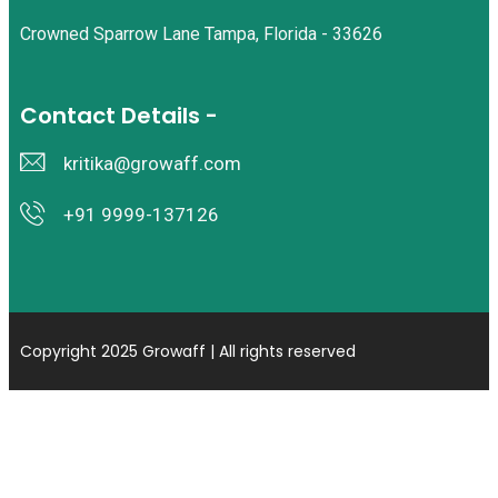
Crowned Sparrow Lane Tampa, Florida - 33626
Contact Details -
kritika@growaff.com
+91 9999-137126
Copyright 2025 Growaff | All rights reserved