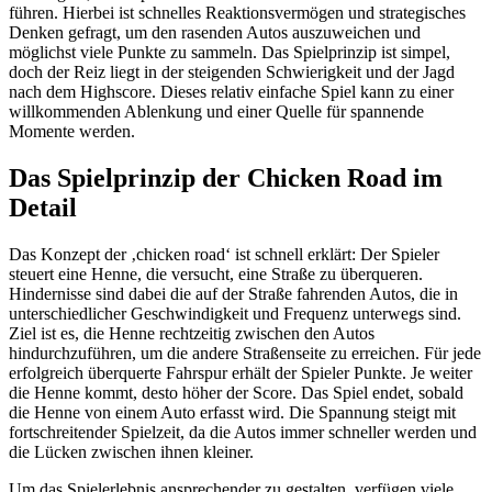
führen. Hierbei ist schnelles Reaktionsvermögen und strategisches
Denken gefragt, um den rasenden Autos auszuweichen und
möglichst viele Punkte zu sammeln. Das Spielprinzip ist simpel,
doch der Reiz liegt in der steigenden Schwierigkeit und der Jagd
nach dem Highscore. Dieses relativ einfache Spiel kann zu einer
willkommenden Ablenkung und einer Quelle für spannende
Momente werden.
Das Spielprinzip der Chicken Road im
Detail
Das Konzept der ‚chicken road‘ ist schnell erklärt: Der Spieler
steuert eine Henne, die versucht, eine Straße zu überqueren.
Hindernisse sind dabei die auf der Straße fahrenden Autos, die in
unterschiedlicher Geschwindigkeit und Frequenz unterwegs sind.
Ziel ist es, die Henne rechtzeitig zwischen den Autos
hindurchzuführen, um die andere Straßenseite zu erreichen. Für jede
erfolgreich überquerte Fahrspur erhält der Spieler Punkte. Je weiter
die Henne kommt, desto höher der Score. Das Spiel endet, sobald
die Henne von einem Auto erfasst wird. Die Spannung steigt mit
fortschreitender Spielzeit, da die Autos immer schneller werden und
die Lücken zwischen ihnen kleiner.
Um das Spielerlebnis ansprechender zu gestalten, verfügen viele