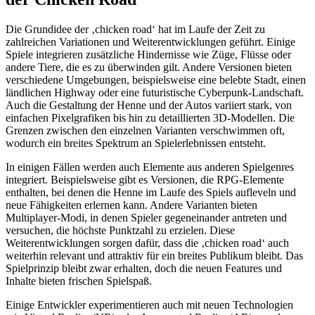
Die Grundidee der ‚chicken road‘ hat im Laufe der Zeit zu
zahlreichen Variationen und Weiterentwicklungen geführt. Einige
Spiele integrieren zusätzliche Hindernisse wie Züge, Flüsse oder
andere Tiere, die es zu überwinden gilt. Andere Versionen bieten
verschiedene Umgebungen, beispielsweise eine belebte Stadt, einen
ländlichen Highway oder eine futuristische Cyberpunk-Landschaft.
Auch die Gestaltung der Henne und der Autos variiert stark, von
einfachen Pixelgrafiken bis hin zu detaillierten 3D-Modellen. Die
Grenzen zwischen den einzelnen Varianten verschwimmen oft,
wodurch ein breites Spektrum an Spielerlebnissen entsteht.
In einigen Fällen werden auch Elemente aus anderen Spielgenres
integriert. Beispielsweise gibt es Versionen, die RPG-Elemente
enthalten, bei denen die Henne im Laufe des Spiels aufleveln und
neue Fähigkeiten erlernen kann. Andere Varianten bieten
Multiplayer-Modi, in denen Spieler gegeneinander antreten und
versuchen, die höchste Punktzahl zu erzielen. Diese
Weiterentwicklungen sorgen dafür, dass die ‚chicken road‘ auch
weiterhin relevant und attraktiv für ein breites Publikum bleibt. Das
Spielprinzip bleibt zwar erhalten, doch die neuen Features und
Inhalte bieten frischen Spielspaß.
Einige Entwickler experimentieren auch mit neuen Technologien