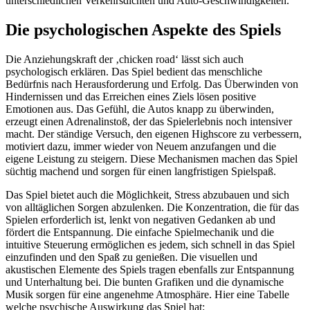
unterschiedlichen Verkehrsdichten und Auto-Geschwindigkeiten.
Die psychologischen Aspekte des Spiels
Die Anziehungskraft der ‚chicken road‘ lässt sich auch
psychologisch erklären. Das Spiel bedient das menschliche
Bedürfnis nach Herausforderung und Erfolg. Das Überwinden von
Hindernissen und das Erreichen eines Ziels lösen positive
Emotionen aus. Das Gefühl, die Autos knapp zu überwinden,
erzeugt einen Adrenalinstoß, der das Spielerlebnis noch intensiver
macht. Der ständige Versuch, den eigenen Highscore zu verbessern,
motiviert dazu, immer wieder von Neuem anzufangen und die
eigene Leistung zu steigern. Diese Mechanismen machen das Spiel
süchtig machend und sorgen für einen langfristigen Spielspaß.
Das Spiel bietet auch die Möglichkeit, Stress abzubauen und sich
von alltäglichen Sorgen abzulenken. Die Konzentration, die für das
Spielen erforderlich ist, lenkt von negativen Gedanken ab und
fördert die Entspannung. Die einfache Spielmechanik und die
intuitive Steuerung ermöglichen es jedem, sich schnell in das Spiel
einzufinden und den Spaß zu genießen. Die visuellen und
akustischen Elemente des Spiels tragen ebenfalls zur Entspannung
und Unterhaltung bei. Die bunten Grafiken und die dynamische
Musik sorgen für eine angenehme Atmosphäre. Hier eine Tabelle
welche psychische Auswirkung das Spiel hat: