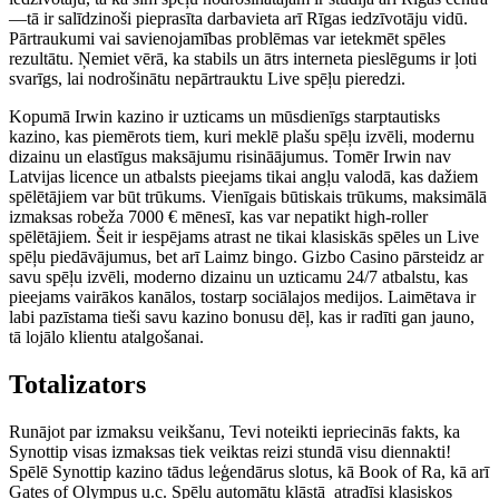
—tā ir salīdzinoši pieprasīta darbavieta arī Rīgas iedzīvotāju vidū.
Pārtraukumi vai savienojamības problēmas var ietekmēt spēles
rezultātu. Ņemiet vērā, ka stabils un ātrs interneta pieslēgums ir ļoti
svarīgs, lai nodrošinātu nepārtrauktu Live spēļu pieredzi.
Kopumā Irwin kazino ir uzticams un mūsdienīgs starptautisks
kazino, kas piemērots tiem, kuri meklē plašu spēļu izvēli, modernu
dizainu un elastīgus maksājumu risināājumus. Tomēr Irwin nav
Latvijas licence un atbalsts pieejams tikai angļu valodā, kas dažiem
spēlētājiem var būt trūkums. Vienīgais būtiskais trūkums, maksimālā
izmaksas robeža 7000 € mēnesī, kas var nepatikt high-roller
spēlētājiem. Šeit ir iespējams atrast ne tikai klasiskās spēles un Live
spēļu piedāvājumus, bet arī Laimz bingo. Gizbo Casino pārsteidz ar
savu spēļu izvēli, moderno dizainu un uzticamu 24/7 atbalstu, kas
pieejams vairākos kanālos, tostarp sociālajos medijos. Laimētava ir
labi pazīstama tieši savu kazino bonusu dēļ, kas ir radīti gan jauno,
tā lojālo klientu atalgošanai.
Totalizators
Runājot par izmaksu veikšanu, Tevi noteikti iepriecinās fakts, ka
Synottip visas izmaksas tiek veiktas reizi stundā visu diennakti!
Spēlē Synottip kazino tādus leģendārus slotus, kā Book of Ra, kā arī
Gates of Olympus u.c. Spēļu automātu klāstā atradīsi klasiskos