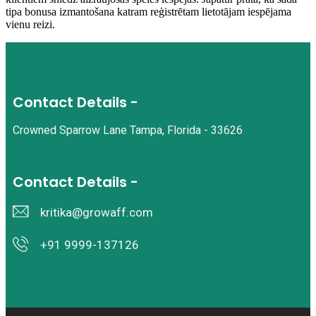
tipa bonusa izmantošana katram reģistrētam lietotājam iespējama
vienu reizi.
Contact Details -
Crowned Sparrow Lane Tampa, Florida - 33626
Contact Details -
kritika@growaff.com
+91 9999-137126