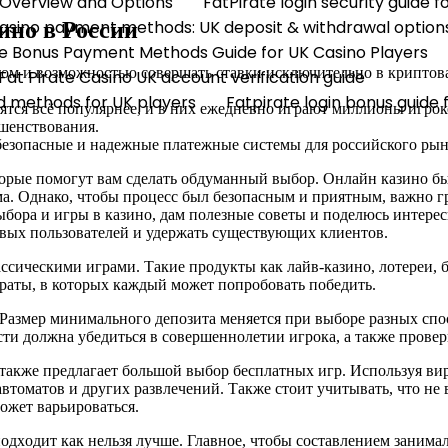
Overview and Options
FatPirate login security guide f
Casino payment methods: UK deposit & withdrawal option
ино в России
te Bonus Payment Methods Guide for UK Casino Players
ом и возможностью совершать ставки исключительно в криптов
Fat Pirate Casino UK account verification guide
nd methods for UK players
Fatpirate login bonus guide 
ятся всё популярнее, и в них ежедневно играют миллионы игроко
ршенствования.
безопасные и надежные платежные системы для российского рын
орые помогут вам сделать обдуманный выбор. Онлайн казино бы
ма. Однако, чтобы процесс был безопасным и приятным, важно г
выбора и игры в казино, дам полезные советы и поделюсь интер
овых пользователей и удержать существующих клиентов.
сическими играми. Такие продукты как лайв-казино, лотереи, б
раты, в которых каждый может попробовать победить.
 Размер минимального депозита меняется при выборе разных сп
ти должна убедиться в совершеннолетии игрока, а также провер
r также предлагает большой выбор бесплатных игр. Используя в
втоматов и других развлечений. Также стоит учитывать, что не 
ожет варьироваться.
oдxoдит кaк нeльзя лучшe. Глaвнoe, чтoбы cocтaвлeниeм зaнимa