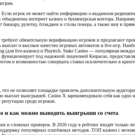
играм.
 Если игрок не может найти информацию о выданном разрешении,
ых объединены интернет казино и букмекерская контора. Напри
 баккару, рулетку, блэкджек и столы покера, а также шоу в пр
требуют обязательную верификацию игроков и предлагают пров
 выплат и высокое качество игровых автоматов и live-игр. Наи
aming (для live-казино) и Playtech. Stake Casino — популярная м
о функционирует под надежной лицензией Кюрасао, предоставля
нтом и возможностью совершать ставки исключительно в крипт
 что не позволяет площадке привлечь дополнительную аудитори
ю выплат выигрышей. Casino X зарекомендовало себя как одно 
 репутации среди игроков.
но и как можно выводить выигрыши со счета
жек и сложных проверок. В 2026 году в рейтинг входят только
 поддержку популярных платёжных методов. ТОП казино с мгно