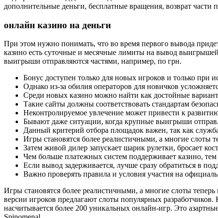
дополнительные деньги, бесплатные вращения, возврат части 
онлайн казино на деньги
При этом нужно понимать, что во время первого вывода придет
казино есть суточные и месячные лимиты на вывод выигрышей.
выигрыши отправляются частями, например, по грн.
Бонус доступен только для новых игроков и только при и
Однако из-за обилия операторов для новичков усложняет
Среди новых казино можно найти как достойные вариант
Такие сайты должны соответствовать стандартам безопа
Неконтролируемое увлечение может привести к развитию
Бывают даже ситуации, когда крупные выигрыши отправл
Данный критерий отбора площадок важен, так как служб
Игры становятся более реалистичными, а многие слоты т
Затем живой дилер запускает шарик рулетки, бросает кости
Чем больше платежных систем поддерживает казино, тем
Если вывод задерживается, лучше сразу обратиться в под
Важно проверять правила и условия участия на официаль
Игры становятся более реалистичными, а многие слоты теперь 
версии игроков предлагают слоты популярных разработчиков. К 
насчитывается более 200 уникальных онлайн-игр. Это азартные 
Spinomenal.