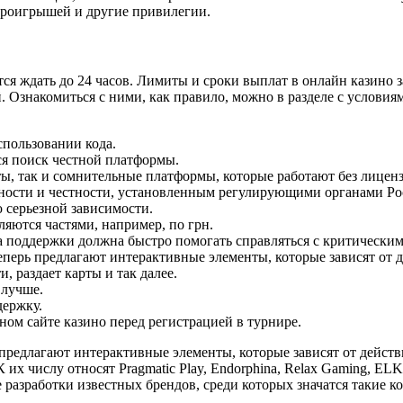
проигрышей и другие привилегии.
ся ждать до 24 часов. Лимиты и сроки выплат в онлайн казино 
 Ознакомиться с ними, как правило, можно в разделе с условия
спользовании кода.
ся поиск честной платформы.
ы, так и сомнительные платформы, которые работают без лицен
сности и честности, установленным регулирующими органами Ро
 серьезной зависимости.
яются частями, например, по грн.
а поддержки должна быстро помогать справляться с критическ
еперь предлагают интерактивные элементы, которые зависят от д
, раздает карты и так далее.
 лучше.
держку.
ном сайте казино перед регистрацией в турнире.
предлагают интерактивные элементы, которые зависят от действ
их числу относят Pragmatic Play, Endorphina, Relax Gaming, ELK
разработки известных брендов, среди которых значатся такие ко