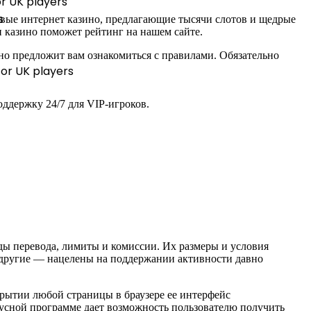
or UK players
s
новые интернет казино, предлагающие тысячи слотов и щедрые
казино поможет рейтинг на нашем сайте.
ино предложит вам ознакомиться с правилами. Обязательно
for UK players
ддержку 24/7 для VIP-игроков.
ды перевода, лимиты и комиссии. Их размеры и условия
 другие — нацелены на поддержании активности давно
крытии любой страницы в браузере ее интерфейс
нусной программе дает возможность пользователю получить