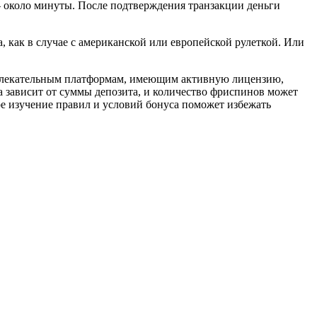
— около минуты. После подтверждения транзакции деньги
а, как в случае с американской или европейской рулеткой. Или
азвлекательным платформам, имеющим активную лицензию,
а зависит от суммы депозита, и количество фриспинов может
ое изучение правил и условий бонуса поможет избежать