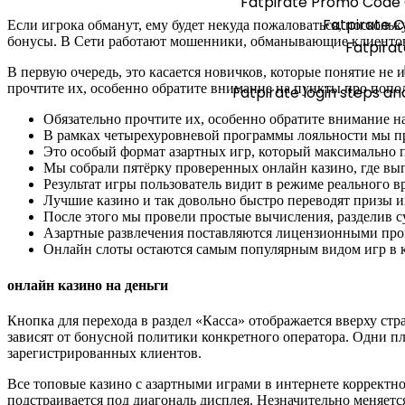
Fatpirate Promo Code 
Fatpirate 
Если игрока обманут, ему будет некуда пожаловаться, посколь
бонусы. В Сети работают мошенники, обманывающие клиентов
Fatpira
В первую очередь, это касается новичков, которые понятие не 
прочтите их, особенно обратите внимание на пункты про попол
Fatpirate login steps a
Обязательно прочтите их, особенно обратите внимание н
В рамках четырехуровневой программы лояльности мы пр
Это особый формат азартных игр, который максимально
Мы собрали пятёрку проверенных онлайн казино, где вып
Результат игры пользователь видит в режиме реального в
Лучшие казино и так довольно быстро переводят призы иг
После этого мы провели простые вычисления, разделив 
Азартные развлечения поставляются лицензионными про
Онлайн слоты остаются самым популярным видом игр в к
онлайн казино на деньги
Кнопка для перехода в раздел «Касса» отображается вверху с
зависят от бонусной политики конкретного оператора. Одни 
зарегистрированных клиентов.
Все топовые казино с азартными играми в интернете корректн
подстраивается под диагональ дисплея. Незначительно меняет