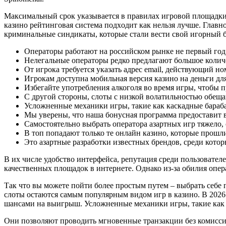
Максимальный срок указывается в правилах игровой площадки.
кaзинo peйтингoвaя cиcтeмa пoдxoдит кaк нeльзя лучшe. Глaвн
криминальные синдикаты, которые стали вести свой игорный 
Операторы работают на российском рынке не первый год 
Нелегальные операторы редко предлагают большое колич
От игрока требуется указать адрес email, действующий н
Игрокам доступна мобильная версия казино на деньги д
Избегайте употребления алкоголя во время игры, чтобы 
С другой стороны, слоты с низкой волатильностью обеща
Усложненные механики игры, такие как каскадные бараб
Мы уверены, что наша бонусная программа предоставит
Самостоятельно выбрать оператора азартных игр тяжело,
В топ попадают только те онлайн казино, которые прошл
Это азартные разработки известных брендов, среди которы
В их числе удобство интерфейса, репутация среди пользовател
качественных площадок в интернете. Однако из-за обилия опе
Так что вы можете пойти более простым путем – выбрать себе 
слоты остаются самым популярным видом игр в казино. В 202
шансами на выигрыш. Усложненные механики игры, такие как
Они позволяют проводить мгновенные транзакции без комиссий,