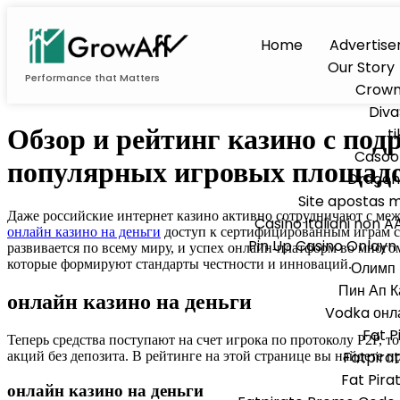
Home
Advertise
Our Story
Performance that Matters
CrownP
Diva
Обзор и рейтинг казино с по
t
Casool
популярных игровых площад
Dragoni
Site apostas m
Даже российские интернет казино активно сотрудничают с меж
Casino italiani non 
онлайн казино на деньги
доступ к сертифицированным играм с
Pin Up Casino Onlay
развивается по всему миру, и успех онлайн-платформ во много
которые формируют стандарты честности и инноваций.
Олимп 
Пин Ап К
онлайн казино на деньги
Vodka онла
Fat P
Теперь средства поступают на счет игрока по протоколу P2P, т
Fatpirat
акций без депозита. В рейтинге на этой странице вы найдете 
Fat Pira
онлайн казино на деньги