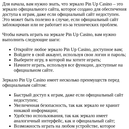
Для начала, вам нужно знать, что зеркало Pin Up Casino – это
зеркало официального сайта, которое создано для обеспечения
доступа к играм, даже если официальный сайт недоступен.
Это может быть полезно в случае, если официальный сайт
заблокирован или не работает из-за технических проблем.
Чтобы начать играть на зеркале Pin Up Casino, вам нужно
выполнить следующие шаги:
Откройте любое зеркало Pin Up Casino, доступное вам;
Войдите в свой аккаунт, используя свои логин и пароль;
Выберите игру, в которой вы хотите играть;
Начните играть, используя все функции, доступные на
официальном сайте.
Зеркало Pin Up Casino имеет несколько преимуществ перед
официальным сайтом:
Быстрый доступ к играм, даже если официальный сайт
недоступен;
Увеличенная безопасность, так как зеркало не хранит
никакой информации;
Удобство использования, так как зеркало имеет
аналогичный интерфейс, как и официальный сайт;
Возможность играть на любом устройстве, которое