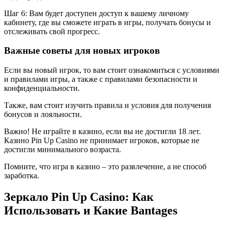
Шаг 6: Вам будет доступен доступ к вашему личному
кабинету, где вы сможете играть в игры, получать бонусы и
отслеживать свой прогресс.
Важные советы для новых игроков
Если вы новый игрок, то вам стоит ознакомиться с условиями
и правилами игры, а также с правилами безопасности и
конфиденциальности.
Также, вам стоит изучить правила и условия для получения
бонусов и лояльности.
Важно! Не играйте в казино, если вы не достигли 18 лет.
Казино Pin Up Casino не принимает игроков, которые не
достигли минимального возраста.
Помните, что игра в казино – это развлечение, а не способ
заработка.
Зеркало Pin Up Casino: Как
Использовать и Какие Вantages