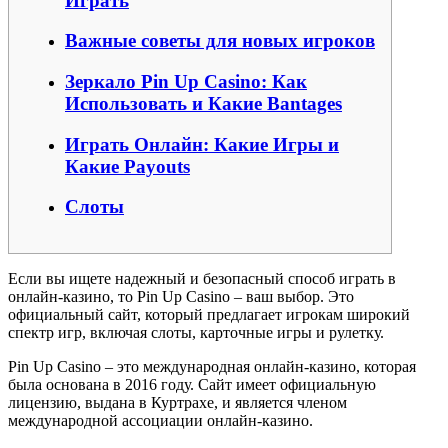
Играть
Важные советы для новых игроков
Зеркало Pin Up Casino: Как
Использовать и Какие Вantages
Играть Онлайн: Какие Игры и
Какие Payouts
Слоты
Если вы ищете надежный и безопасный способ играть в
онлайн-казино, то Pin Up Casino – ваш выбор. Это
официальный сайт, который предлагает игрокам широкий
спектр игр, включая слоты, карточные игры и рулетку.
Pin Up Casino – это международная онлайн-казино, которая
была основана в 2016 году. Сайт имеет официальную
лицензию, выдана в Куртрахе, и является членом
международной ассоциации онлайн-казино.