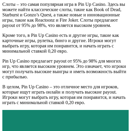
Слоты – это самая популярная игра в Pin Up Casino. Здесь вы
можете найти классические слоты, такие как Book of Dead,
Starburst и Gonzo’s Quest, а также новые и инновационные
игры, такие как Reactoonz и Fire Joker. Слоты предлагают
payout от 95% до 98%, что является высоким уровнем.
Кроме того, в Pin Up Casino есть и другие игры, такие как
карточные игры, рулетка, бинго и другие. Игроки могут
выбрать игру, которая им понравится, и начать играть с
минимальной ставкой 0,20 евро.
Pin Up Casino предлагает payout от 95% до 98% для многих
игр, что является высоким уровнем. Это означает, что игроки
могут получать высокие выигры и иметь возможность выйти
с прибылью.
В целом, Pin Up Casino – это отличное место для игроков,
которые ищут играть онлайн и получать высокие payout.
Игроки могут выбрать игру, которая им понравится, и начать
играть с минимальной ставкой 0,20 евро.