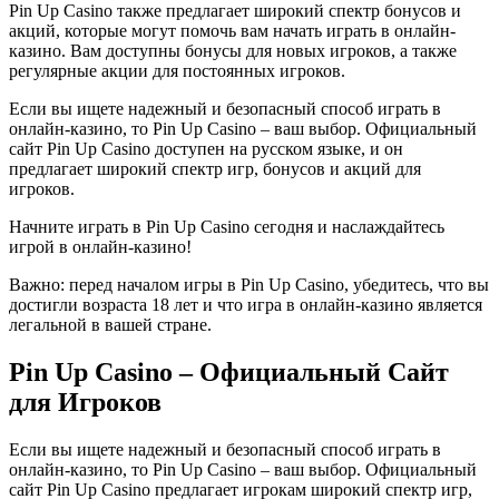
Pin Up Casino также предлагает широкий спектр бонусов и
акций, которые могут помочь вам начать играть в онлайн-
казино. Вам доступны бонусы для новых игроков, а также
регулярные акции для постоянных игроков.
Если вы ищете надежный и безопасный способ играть в
онлайн-казино, то Pin Up Casino – ваш выбор. Официальный
сайт Pin Up Casino доступен на русском языке, и он
предлагает широкий спектр игр, бонусов и акций для
игроков.
Начните играть в Pin Up Casino сегодня и наслаждайтесь
игрой в онлайн-казино!
Важно: перед началом игры в Pin Up Casino, убедитесь, что вы
достигли возраста 18 лет и что игра в онлайн-казино является
легальной в вашей стране.
Pin Up Casino – Официальный Сайт
для Игроков
Если вы ищете надежный и безопасный способ играть в
онлайн-казино, то Pin Up Casino – ваш выбор. Официальный
сайт Pin Up Casino предлагает игрокам широкий спектр игр,