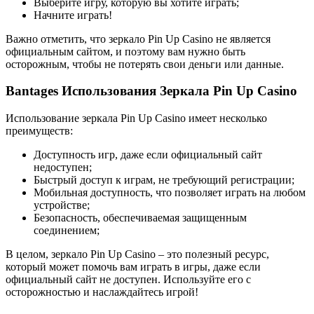
Выберите игру, которую вы хотите играть;
Начните играть!
Важно отметить, что зеркало Pin Up Casino не является
официальным сайтом, и поэтому вам нужно быть
осторожным, чтобы не потерять свои деньги или данные.
Вantages Использования Зеркала Pin Up Casino
Использование зеркала Pin Up Casino имеет несколько
преимуществ:
Доступность игр, даже если официальный сайт
недоступен;
Быстрый доступ к играм, не требующий регистрации;
Мобильная доступность, что позволяет играть на любом
устройстве;
Безопасность, обеспечиваемая защищенным
соединением;
В целом, зеркало Pin Up Casino – это полезный ресурс,
который может помочь вам играть в игры, даже если
официальный сайт не доступен. Используйте его с
осторожностью и наслаждайтесь игрой!