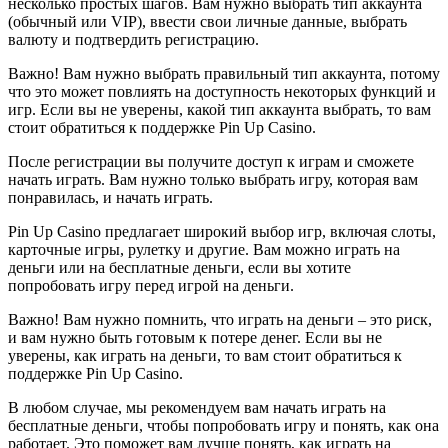
несколько простых шагов. Вам нужно выбрать тип аккаунта
(обычный или VIP), ввести свои личные данные, выбрать
валюту и подтвердить регистрацию.
Важно! Вам нужно выбрать правильный тип аккаунта, потому
что это может повлиять на доступность некоторых функций и
игр. Если вы не уверены, какой тип аккаунта выбрать, то вам
стоит обратиться к поддержке Pin Up Casino.
После регистрации вы получите доступ к играм и сможете
начать играть. Вам нужно только выбрать игру, которая вам
понравилась, и начать играть.
Pin Up Casino предлагает широкий выбор игр, включая слоты,
карточные игры, рулетку и другие. Вам можно играть на
деньги или на бесплатные деньги, если вы хотите
попробовать игру перед игрой на деньги.
Важно! Вам нужно помнить, что играть на деньги – это риск,
и вам нужно быть готовым к потере денег. Если вы не
уверены, как играть на деньги, то вам стоит обратиться к
поддержке Pin Up Casino.
В любом случае, мы рекомендуем вам начать играть на
бесплатные деньги, чтобы попробовать игру и понять, как она
работает. Это поможет вам лучше понять, как играть на